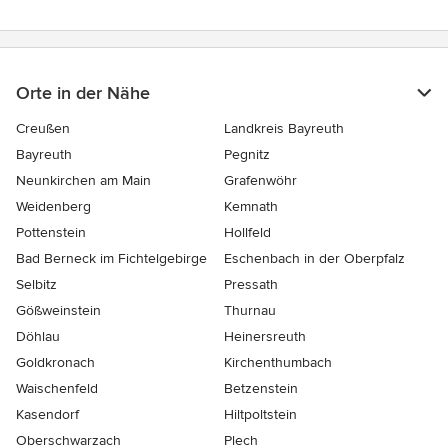
Orte in der Nähe
Creußen
Landkreis Bayreuth
Bayreuth
Pegnitz
Neunkirchen am Main
Grafenwöhr
Weidenberg
Kemnath
Pottenstein
Hollfeld
Bad Berneck im Fichtelgebirge
Eschenbach in der Oberpfalz
Selbitz
Pressath
Gößweinstein
Thurnau
Döhlau
Heinersreuth
Goldkronach
Kirchenthumbach
Waischenfeld
Betzenstein
Kasendorf
Hiltpoltstein
Oberschwarzach
Plech