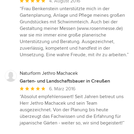
Durchschnittliche
4. August 2016
Bewertung:
“Frau Benkenstein unterstützte mich in der
5
Gartenplanung, Anlage und Pflege meines großen
von
Grundstückes mit Schwimmteich. Auch bei der
5
Gestaltung meiner Messen (www.rosenmesse.de)
Sternen
war sie mir immer eine große planerische
Unterstützung und Beratung. Ausgezeichnet,
zuverlässig, kompetent und handfest in der
Umsetzung. Eine wahre Freude, mit ihr zu arbeiten.”
Naturform Jethro Machacek
Garten- und Landschaftsbauer in Creußen
Durchschnittliche
6. März 2016
Bewertung:
“Absolut empfehlenswert! Seit Jahren betreut uns
5
Herr Jethro Machacek und sein Team
von
ausgezeichnet. Von der Planung bis heute
5
überzeugt das Fachwissen und die Erfahrung für
Sternen
japanische Gärten - weiter so, wir sind begeistert!”