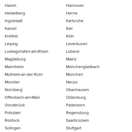
Hamm
Hannover
Heidelberg
Herne
Ingolstadt
Karlsruhe
Kassel
Kiel
Krefeld
Köln
Leipzig
Leverkusen
Ludwigshafen-am-Rhein
Lübeck
Magdeburg
Mainz
Mannheim
Mönchen­gladbach
Mülheim-an-der-Ruhr
München
Münster
Neuss
Nürnberg
Oberhausen
Offenbach-am-Main
Oldenburg
Osnabrück
Paderborn
Potsdam
Regensburg
Rostock
Saarbrücken
Solingen
Stuttgart