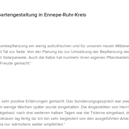
artengestaltung in Ennepe-Ruhr-Kreis
ssenbepflanzung ein wenig aufzufrischen und für unseren neuen Mitbew
d Tat zur Seite. Von der Planung bis zur Umsetzung der Bepflanzung de
 Solarpaneele. Auch die Katze hat nunmehr ihren eigenen Pflanzkasten, 
 Freude gemacht.”
 sehr positive Erfahrungen gemacht. Das Sondierungsgespräch war zwe
m wenige Wochen später wurde eingehalten. Die Angestellten von Herrn 
ückgebaut. nach drei weiteren halben Tagen war die Tisterne eingebaut
ollrasen lag fertig da. Ich bin sehr begeistert von den ausgeführten Ar
ma nur wärmstens weiter empfehlen.”