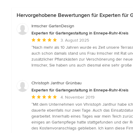
Hervorgehobene Bewertungen für Experten für G
Irmscher GartenDesign
Experten für Gartengestaltung in Ennepe-Ruhr-Kreis
Durchschnittliche
3. August 2025
Bewertung:
“Nach mehr als 10 Jahren wurde es Zeit unsere Terra
5
auch schon damals stand uns Frau Irmscher mit Rat un
von
zusätzlicher Pflanzkästen zur Verschönerung der neuen
5
Irmscher, Sie haben uns auch diesmal eine sehr große
Sternen
Christoph Janthur Grünbau
Experten für Gartengestaltung in Ennepe-Ruhr-Kreis
Durchschnittliche
4. November 2019
Bewertung:
“Mit dem Unternehmen von Vhristoph Janthur habe ich
5
dauerte ebenfalls nur zwei Tage. Auch das Einsatzdatu
von
gearbeitet. Innerhalb eines Tages war mein Teich zur
5
einiges an Gartenpflege hatte stattgefunden und der R
Sternen
des Kostenvoranschlags geblieben. Ich kann diese Fir