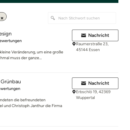
esign
Nachricht
rtung: 4.9 von 5 Sternen
Bewertungen
Raumerstraße 23,
45144 Essen
kleine Veränderung, um eine große
hmal muss der ganze...
r Grünbau
Nachricht
rtung: 5 von 5 Sternen
ewertungen
Erbschlö 19, 42369
Wuppertal
deten die befreundeten
 und Christoph Janthur die Firma