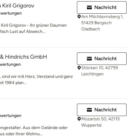
Kiril Grigorov
Nachricht
rtung: 5 von 5 Sternen
ewertungen
Am Milchbornsberg 1,
51429 Bergisch
l Grigorov - Ihr grüner Daumen
Gladbach
fach Lust auf Abwech...
 & Hindrichs GmbH
Nachricht
rtung: 4.1 von 5 Sternen
wertungen
Stöcken 10, 42799
Leichlingen
 sind wir mit Herz, Verstand und ganz
it 1984 plan...
Nachricht
rtung: 4.5 von 5 Sternen
ewertungen
Mozartstr.50, 42115
Wuppertal
engestalter. Aus dem Gelände oder
us oder Ihrer Wohnu...