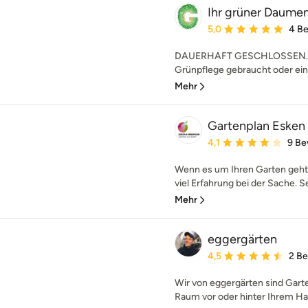
Ihr grüner Daumen 
Durchschnittliche Bewe
5,0
4 B
DAUERHAFT GESCHLOSSEN. Kiri
Grünpflege gebraucht oder ein
Mehr
Gartenplan Esken
Durchschnittliche Bewe
4,1
9 Be
Wenn es um Ihren Garten geht,
viel Erfahrung bei der Sache. Se
Mehr
eggergärten
Durchschnittliche Bewe
4,5
2 B
Wir von eggergärten sind Gart
Raum vor oder hinter Ihrem Ha