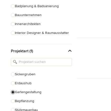
Badplanung & Badsanierung
Bauunternehmen
Innenarchitekten
Interior Designer & Raumausstatter
Küchenplanung
Projektart (1)
Landschaftsarchitekten
Armaturen & Sanitärbedarf
Beleuchtung
Sickergruben
Einbauschränke
Erdaushub
Alle anzeigen
Gartengestaltung
Bepflanzung
Stützmauerbau