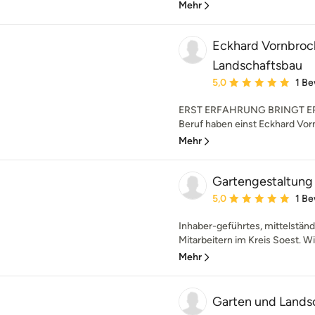
Mehr
Eckhard Vornbroc
Landschaftsbau
Durchschnittliche Bewe
5,0
1 B
ERST ERFAHRUNG BRINGT ERF
Beruf haben einst Eckhard Vorn
Mehr
Gartengestaltun
Durchschnittliche Bewe
5,0
1 B
Inhaber-geführtes, mittelstä
Mitarbeitern im Kreis Soest. Wi
Mehr
Garten und Landsc