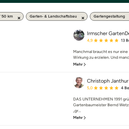
/ 50 km
Garten- & Landschaftsbau
Gartengestaltung
Irmscher GartenD
Durchschnittliche Bewe
4,9
13 
Manchmal braucht es nur eine 
Wirkung zu erzielen. Und manc
Mehr
Christoph Janthu
Durchschnittliche Bewe
5,0
4 B
DAS UNTERNEHMEN 1991 grün
Gartenbaumeister Bernd Wetzel
„gr...
Mehr