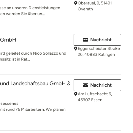
Oberauel, 9, 51491
esse an unseren Dienstleistungen
Overath
en werden Sie über un...
el GmbH
Nachricht
Eggerscheidter Straße
rd geleitet durch Nico Sollazzo und
26, 40883 Ratingen
itz ist in Rat...
- und Landschaftsbau GmbH &
Nachricht
Am Luftschacht 6,
45307 Essen
gesessenes
t rund 75 Mitarbeitern. Wir planen