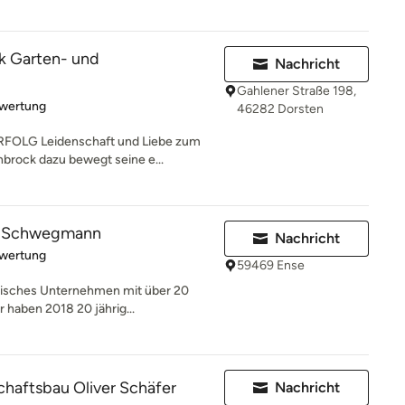
k Garten- und
Nachricht
Gahlener Straße 198,
rtung: 5 von 5 Sternen
ewertung
46282 Dorsten
OLG Leidenschaft und Liebe zum
brock dazu bewegt seine e...
g Schwegmann
Nachricht
rtung: 5 von 5 Sternen
ewertung
59469 Ense
ndisches Unternehmen mit über 20
r haben 2018 20 jährig...
haftsbau Oliver Schäfer
Nachricht