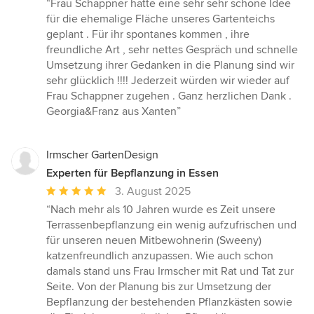
Bewertung:
“Frau Schappner hatte eine sehr sehr schöne Idee
5
für die ehemalige Fläche unseres Gartenteichs
von
geplant . Für ihr spontanes kommen , ihre
5
freundliche Art , sehr nettes Gespräch und schnelle
Sternen
Umsetzung ihrer Gedanken in die Planung sind wir
sehr glücklich !!!! Jederzeit würden wir wieder auf
Frau Schappner zugehen . Ganz herzlichen Dank .
Georgia&Franz aus Xanten”
Irmscher GartenDesign
Experten für Bepflanzung in Essen
Durchschnittliche
3. August 2025
Bewertung:
“Nach mehr als 10 Jahren wurde es Zeit unsere
5
Terrassenbepflanzung ein wenig aufzufrischen und
von
für unseren neuen Mitbewohnerin (Sweeny)
5
katzenfreundlich anzupassen. Wie auch schon
Sternen
damals stand uns Frau Irmscher mit Rat und Tat zur
Seite. Von der Planung bis zur Umsetzung der
Bepflanzung der bestehenden Pflanzkästen sowie