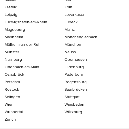
Krefeld
Köln
Leipzig
Leverkusen
Ludwigshafen-am-Rhein
Lübeck
Magdeburg
Mainz
Mannheim
Mönchen­gladbach
Mülheim-an-der-Ruhr
München
Münster
Neuss
Nürnberg
Oberhausen
Offenbach-am-Main
Oldenburg
Osnabrück
Paderborn
Potsdam
Regensburg
Rostock
Saarbrücken
Solingen
Stuttgart
Wien
Wiesbaden
Wuppertal
Würzburg
Zürich