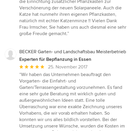
die Einrichtung zusätzlicher Pflanzkästen zur
Verschönerung der neuen Solarpaneele. Auch die
Katze hat nunmehr ihren eigenen Pflanzkasten,
natürlich mit echter Katzenminze !! Vielen Dank
Frau Irmscher, Sie haben uns auch diesmal eine sehr
große Freude gemacht.”
BECKER Garten- und Landschaftsbau Meisterbetrieb
Experten für Bepflanzung in Essen
Durchschnittliche
25. November 2017
Bewertung:
“Wir haben das Unternehmen beauftragt den
5
Vorgarten- die Einfahrt- und
von
Garten/Terrassengestaltung vorzunehmen. Es fand
5
eine sehr gute Beratung mit wirklich guten und
Sternen
außergewöhnlichen Ideen statt. Eine tolle
Überraschung war eine exakte Zeichnung unseres
Vorhabens, die wir vorab erhalten haben. So
konnten wir uns alles bildlich vorstellen. Bei der
Umsetzung unsere Wünsche, wurden die Kosten im