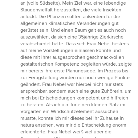
von
an (volle Südseite). Mein Ziel war, eine lebendige
5
Staudenvielfalt herzustellen, die viele Insekten
Sternen
anlockt. Die Pflanzen sollten außerdem für die
allgemeinen klimatischen Veränderungen gut
gerüstet sein. Und einen Baum galt es auch noch
auszuwählen, da sich eine 35jährige Zierkirsche
verabschiedet hatte. Dass sich Frau Nebel bestens
auf meine Vorstellungen einlassen konnte und
diese mit ihrer ausgesprochen geschmackvollen
gestalterischen Kompetenz begleiten würde, zeigte
mir bereits ihre erste Planungsidee. Im Prozess bis
zur Fertigstellung wurden nur noch wenige Punkte
geändert. Frau Nebel war hierbei nicht nur stets
ansprechbar, sondern auch eine gute Zuhörerin, um
mich bei Entscheidungen kompetent und hilfreich
zu beraten. Als ich u.a. für einen kleinen Platz im
Vorgarten ein Windschutzelement aussuchen
musste, konnte ich mir dieses bei ihr Zuhause in
natura ansehen, was mir die Entscheidung enorm
erleichterte. Frau Nebel weiß viel über die