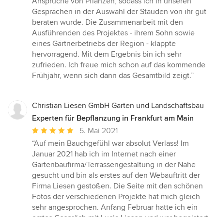
Ansprüche von Pflanzen, sodass ich in unseren
Gesprächen in der Auswahl der Stauden von ihr gut
beraten wurde. Die Zusammenarbeit mit den
Ausführenden des Projektes - ihrem Sohn sowie
eines Gärtnerbetriebs der Region - klappte
hervorragend. Mit dem Ergebnis bin ich sehr
zufrieden. Ich freue mich schon auf das kommende
Frühjahr, wenn sich dann das Gesamtbild zeigt.”
Christian Liesen GmbH Garten und Landschaftsbau
Experten für Bepflanzung in Frankfurt am Main
Durchschnittliche
5. Mai 2021
Bewertung:
“Auf mein Bauchgefühl war absolut Verlass! Im
5
Januar 2021 hab ich im Internet nach einer
von
Gartenbaufirma/Terrassengestaltung in der Nähe
5
gesucht und bin als erstes auf den Webauftritt der
Sternen
Firma Liesen gestoßen. Die Seite mit den schönen
Fotos der verschiedenen Projekte hat mich gleich
sehr angesprochen. Anfang Februar hatte ich ein