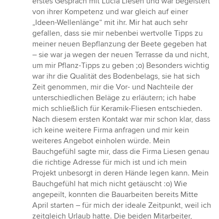
erstes Gespräch mit Lucia Liesen und war begeistert
von ihrer Kompetenz und war gleich auf einer
„Ideen-Wellenlänge“ mit ihr. Mir hat auch sehr
gefallen, dass sie mir nebenbei wertvolle Tipps zu
meiner neuen Bepflanzung der Beete gegeben hat
– sie war ja wegen der neuen Terrasse da und nicht,
um mir Pflanz-Tipps zu geben ;o) Besonders wichtig
war ihr die Qualität des Bodenbelags, sie hat sich
Zeit genommen, mir die Vor- und Nachteile der
unterschiedlichen Beläge zu erläutern; ich habe
mich schließlich für Keramik-Fliesen entschieden.
Nach diesem ersten Kontakt war mir schon klar, dass
ich keine weitere Firma anfragen und mir kein
weiteres Angebot einholen würde. Mein
Bauchgefühl sagte mir, dass die Firma Liesen genau
die richtige Adresse für mich ist und ich mein
Projekt unbesorgt in deren Hände legen kann. Mein
Bauchgefühl hat mich nicht getäuscht :o) Wie
angepeilt, konnten die Bauarbeiten bereits Mitte
April starten – für mich der ideale Zeitpunkt, weil ich
zeitgleich Urlaub hatte. Die beiden Mitarbeiter,