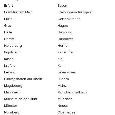
Erfurt
Essen
Frankfurt am Main
Freiburg-im-Breisgau
Fürth
Gelsenkirchen
Graz
Hagen
Halle
Hamburg
Hamm
Hannover
Heidelberg
Herne
Ingolstadt
Karlsruhe
Kassel
Kiel
Krefeld
Köln
Leipzig
Leverkusen
Ludwigshafen-am-Rhein
Lübeck
Magdeburg
Mainz
Mannheim
Mönchen­gladbach
Mülheim-an-der-Ruhr
München
Münster
Neuss
Nürnberg
Oberhausen