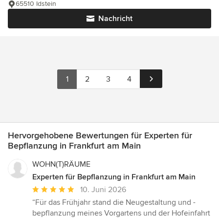
65510 Idstein
Nachricht
1
2
3
4
Hervorgehobene Bewertungen für Experten für
Bepflanzung in Frankfurt am Main
WOHN(T)RÄUME
Experten für Bepflanzung in Frankfurt am Main
Durchschnittliche
10. Juni 2026
Bewertung:
“Für das Frühjahr stand die Neugestaltung und -
5
bepflanzung meines Vorgartens und der Hofeinfahrt