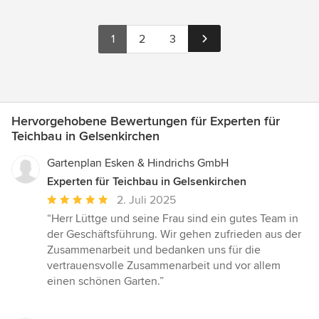
1
2
3
Hervorgehobene Bewertungen für Experten für
Teichbau in Gelsenkirchen
Gartenplan Esken & Hindrichs GmbH
Experten für Teichbau in Gelsenkirchen
Durchschnittliche
2. Juli 2025
Bewertung:
“Herr Lüttge und seine Frau sind ein gutes Team in
5
der Geschäftsführung. Wir gehen zufrieden aus der
von
Zusammenarbeit und bedanken uns für die
5
vertrauensvolle Zusammenarbeit und vor allem
Sternen
einen schönen Garten.”