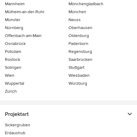
Mannheim
Mönchen­gladbach
Mülheim-an-der-Ruhr
München
Münster
Neuss
Nürnberg
Oberhausen
Offenbach-am-Main
Oldenburg
Osnabrück
Paderborn
Potsdam
Regensburg
Rostock
Saarbrücken
Solingen
Stuttgart
Wien
Wiesbaden
Wuppertal
Würzburg
Zürich
Projektart
Sickergruben
Erdaushub