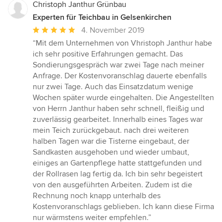
Christoph Janthur Grünbau
Experten für Teichbau in Gelsenkirchen
Durchschnittliche
4. November 2019
Bewertung:
“Mit dem Unternehmen von Vhristoph Janthur habe
5
ich sehr positive Erfahrungen gemacht. Das
von
Sondierungsgespräch war zwei Tage nach meiner
5
Anfrage. Der Kostenvoranschlag dauerte ebenfalls
Sternen
nur zwei Tage. Auch das Einsatzdatum wenige
Wochen später wurde eingehalten. Die Angestellten
von Herrn Janthur haben sehr schnell, fleißig und
zuverlässig gearbeitet. Innerhalb eines Tages war
mein Teich zurückgebaut. nach drei weiteren
halben Tagen war die Tisterne eingebaut, der
Sandkasten ausgehoben und wieder umbaut,
einiges an Gartenpflege hatte stattgefunden und
der Rollrasen lag fertig da. Ich bin sehr begeistert
von den ausgeführten Arbeiten. Zudem ist die
Rechnung noch knapp unterhalb des
Kostenvoranschlags geblieben. Ich kann diese Firma
nur wärmstens weiter empfehlen.”