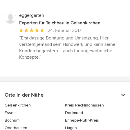
eggergärten
Experten für Teichbau in Gelsenkirchen
Durchschnittliche
24. Februar 2017
Bewertung:
“Erstklassige Beratung und Umsetzung. Hier
5
versteht jemand sein Handwerk und kann seine
von
Kunden begeistern – auch für ungewöhnliche
5
Konzepte.”
Sternen
Orte in der Nähe
Gelsenkirchen
Kreis Recklinghausen
Essen
Dortmund
Bochum
Ennepe-Ruhr-Kreis
Oberhausen
Hagen