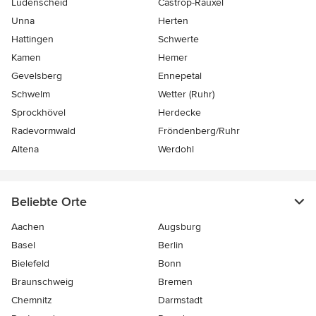
Lüdenscheid
Castrop-Rauxel
Unna
Herten
Hattingen
Schwerte
Kamen
Hemer
Gevelsberg
Ennepetal
Schwelm
Wetter (Ruhr)
Sprockhövel
Herdecke
Radevormwald
Fröndenberg/Ruhr
Altena
Werdohl
Beliebte Orte
Aachen
Augsburg
Basel
Berlin
Bielefeld
Bonn
Braunschweig
Bremen
Chemnitz
Darmstadt