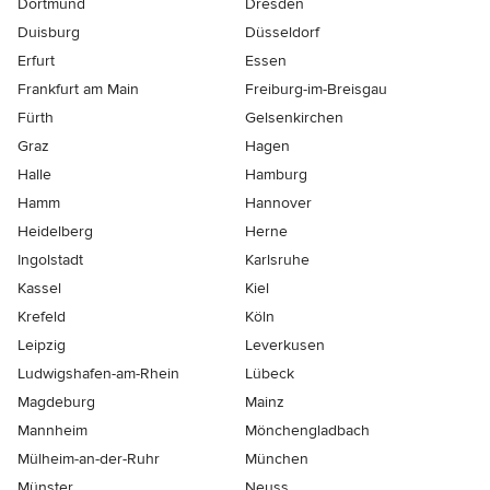
Dortmund
Dresden
Duisburg
Düsseldorf
Erfurt
Essen
Frankfurt am Main
Freiburg-im-Breisgau
Fürth
Gelsenkirchen
Graz
Hagen
Halle
Hamburg
Hamm
Hannover
Heidelberg
Herne
Ingolstadt
Karlsruhe
Kassel
Kiel
Krefeld
Köln
Leipzig
Leverkusen
Ludwigshafen-am-Rhein
Lübeck
Magdeburg
Mainz
Mannheim
Mönchen­gladbach
Mülheim-an-der-Ruhr
München
Münster
Neuss