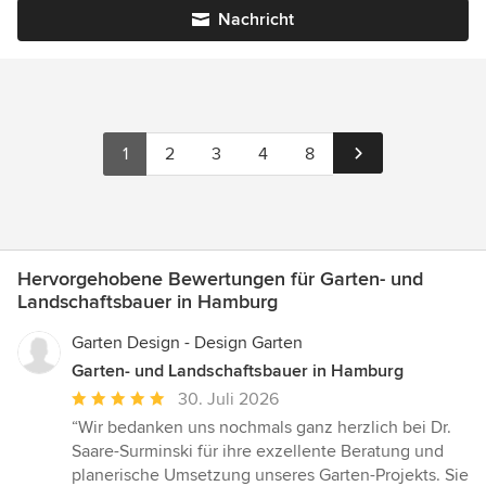
Nachricht
1
2
3
4
8
Hervorgehobene Bewertungen für Garten- und
Landschaftsbauer in Hamburg
Garten Design - Design Garten
Garten- und Landschaftsbauer in Hamburg
Durchschnittliche
30. Juli 2026
Bewertung:
“Wir bedanken uns nochmals ganz herzlich bei Dr.
5
Saare-Surminski für ihre exzellente Beratung und
von
planerische Umsetzung unseres Garten-Projekts. Sie