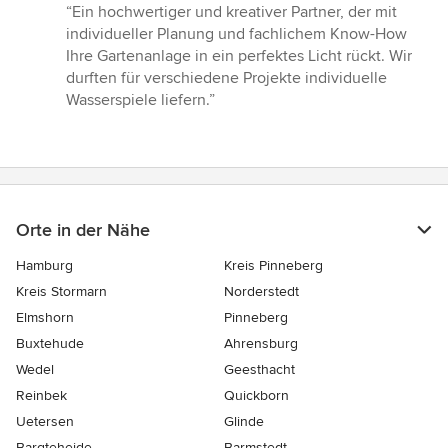
Bewertung:
“Ein hochwertiger und kreativer Partner, der mit
5
individueller Planung und fachlichem Know-How
von
Ihre Gartenanlage in ein perfektes Licht rückt. Wir
5
durften für verschiedene Projekte individuelle
Sternen
Wasserspiele liefern.”
Orte in der Nähe
Hamburg
Kreis Pinneberg
Kreis Stormarn
Norderstedt
Elmshorn
Pinneberg
Buxtehude
Ahrensburg
Wedel
Geesthacht
Reinbek
Quickborn
Uetersen
Glinde
Bargteheide
Barmstedt