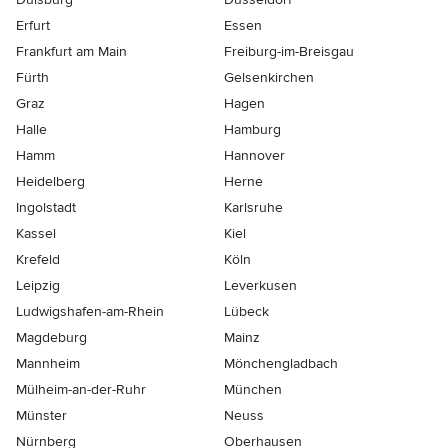
Erfurt
Essen
Frankfurt am Main
Freiburg-im-Breisgau
Fürth
Gelsenkirchen
Graz
Hagen
Halle
Hamburg
Hamm
Hannover
Heidelberg
Herne
Ingolstadt
Karlsruhe
Kassel
Kiel
Krefeld
Köln
Leipzig
Leverkusen
Ludwigshafen-am-Rhein
Lübeck
Magdeburg
Mainz
Mannheim
Mönchen­gladbach
Mülheim-an-der-Ruhr
München
Münster
Neuss
Nürnberg
Oberhausen