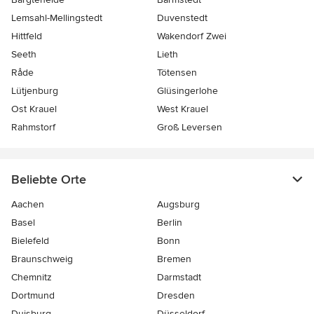
Lemsahl-Mellingstedt
Duvenstedt
Hittfeld
Wakendorf Zwei
Seeth
Lieth
Råde
Tötensen
Lütjenburg
Glüsingerlohe
Ost Krauel
West Krauel
Rahmstorf
Groß Leversen
Beliebte Orte
Aachen
Augsburg
Basel
Berlin
Bielefeld
Bonn
Braunschweig
Bremen
Chemnitz
Darmstadt
Dortmund
Dresden
Duisburg
Düsseldorf