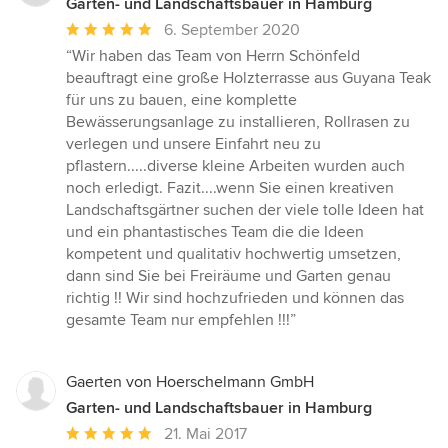
Garten- und Landschaftsbauer in Hamburg
Durchschnittliche
6. September 2020
Bewertung:
“Wir haben das Team von Herrn Schönfeld
5
beauftragt eine große Holzterrasse aus Guyana Teak
von
für uns zu bauen, eine komplette
5
Bewässerungsanlage zu installieren, Rollrasen zu
Sternen
verlegen und unsere Einfahrt neu zu
pflastern.....diverse kleine Arbeiten wurden auch
noch erledigt. Fazit....wenn Sie einen kreativen
Landschaftsgärtner suchen der viele tolle Ideen hat
und ein phantastisches Team die die Ideen
kompetent und qualitativ hochwertig umsetzen,
dann sind Sie bei Freiräume und Garten genau
richtig !! Wir sind hochzufrieden und können das
gesamte Team nur empfehlen !!!”
Gaerten von Hoerschelmann GmbH
Garten- und Landschaftsbauer in Hamburg
Durchschnittliche
21. Mai 2017