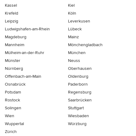
Kassel
Kiel
Krefeld
Köln
Leipzig
Leverkusen
Ludwigshafen-am-Rhein
Lübeck
Magdeburg
Mainz
Mannheim
Mönchen­gladbach
Mülheim-an-der-Ruhr
München
Münster
Neuss
Nürnberg
Oberhausen
Offenbach-am-Main
Oldenburg
Osnabrück
Paderborn
Potsdam
Regensburg
Rostock
Saarbrücken
Solingen
Stuttgart
Wien
Wiesbaden
Wuppertal
Würzburg
Zürich