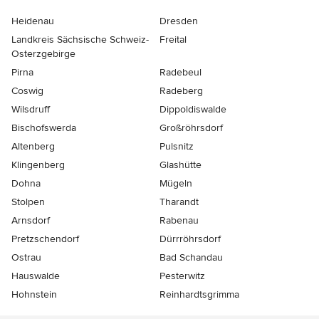
Heidenau
Dresden
Landkreis Sächsische Schweiz-
Freital
Osterzgebirge
Pirna
Radebeul
Coswig
Radeberg
Wilsdruff
Dippoldiswalde
Bischofswerda
Großröhrsdorf
Altenberg
Pulsnitz
Klingenberg
Glashütte
Dohna
Mügeln
Stolpen
Tharandt
Arnsdorf
Rabenau
Pretzschendorf
Dürrröhrsdorf
Ostrau
Bad Schandau
Hauswalde
Pesterwitz
Hohnstein
Reinhardtsgrimma