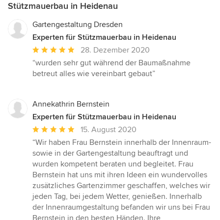
Stützmauerbau in Heidenau
Gartengestaltung Dresden
Experten für Stützmauerbau in Heidenau
Durchschnittliche
28. Dezember 2020
Bewertung:
“wurden sehr gut während der Baumaßnahme
5
betreut alles wie vereinbart gebaut”
von
5
Sternen
Annekathrin Bernstein
Experten für Stützmauerbau in Heidenau
Durchschnittliche
15. August 2020
Bewertung:
“Wir haben Frau Bernstein innerhalb der Innenraum-
5
sowie in der Gartengestaltung beauftragt und
von
wurden kompetent beraten und begleitet. Frau
5
Bernstein hat uns mit ihren Ideen ein wundervolles
Sternen
zusätzliches Gartenzimmer geschaffen, welches wir
jeden Tag, bei jedem Wetter, genießen. Innerhalb
der Innenraumgestaltung befanden wir uns bei Frau
Bernstein in den besten Händen. Ihre