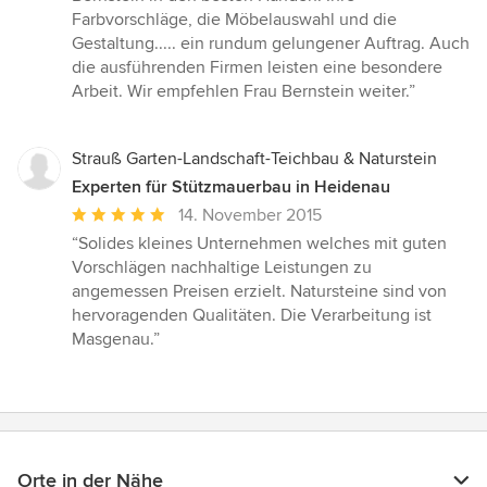
Farbvorschläge, die Möbelauswahl und die
Gestaltung..... ein rundum gelungener Auftrag. Auch
die ausführenden Firmen leisten eine besondere
Arbeit. Wir empfehlen Frau Bernstein weiter.”
Strauß Garten-Landschaft-Teichbau & Naturstein
Experten für Stützmauerbau in Heidenau
Durchschnittliche
14. November 2015
Bewertung:
“Solides kleines Unternehmen welches mit guten
5
Vorschlägen nachhaltige Leistungen zu
von
angemessen Preisen erzielt. Natursteine sind von
5
hervoragenden Qualitäten. Die Verarbeitung ist
Sternen
Masgenau.”
Orte in der Nähe