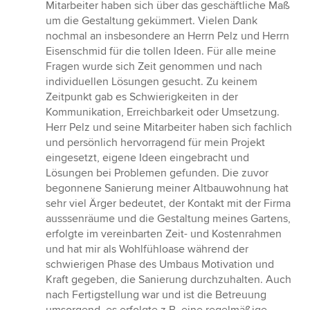
von
Mitarbeiter haben sich über das geschäftliche Maß
5
um die Gestaltung gekümmert. Vielen Dank
Sternen
nochmal an insbesondere an Herrn Pelz und Herrn
Eisenschmid für die tollen Ideen. Für alle meine
Fragen wurde sich Zeit genommen und nach
individuellen Lösungen gesucht. Zu keinem
Zeitpunkt gab es Schwierigkeiten in der
Kommunikation, Erreichbarkeit oder Umsetzung.
Herr Pelz und seine Mitarbeiter haben sich fachlich
und persönlich hervorragend für mein Projekt
eingesetzt, eigene Ideen eingebracht und
Lösungen bei Problemen gefunden. Die zuvor
begonnene Sanierung meiner Altbauwohnung hat
sehr viel Ärger bedeutet, der Kontakt mit der Firma
ausssenräume und die Gestaltung meines Gartens,
erfolgte im vereinbarten Zeit- und Kostenrahmen
und hat mir als Wohlfühloase während der
schwierigen Phase des Umbaus Motivation und
Kraft gegeben, die Sanierung durchzuhalten. Auch
nach Fertigstellung war und ist die Betreuung
umsorgend, es erfolgte z.B. eine regelmäßige