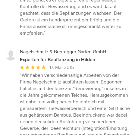
Kontrolle der Bewässerung und es wird darauf
geachtet, dass die Bepflanzungen wachsen. Der
Garten ist ein hunderprozentiger Erfolg und die
Firma aussenräume ist uneigeschränkt weiter zu
empfehlen.”
Nagelschmitz & Breitegger Gärten GmbH
Experten für Bepflanzung in Hilden
Durchschnittliche
17. Mai 2015
Bewertung:
“Wir haben verschiedenartige Arbeiten von der
5
Firma Nagelschmitz ausführen lassen. Begonnen
von
hat alles mit der Idee zur "Renovierung" unseres in
5
die Jahre gekommenen Teiches. Herausgekommen
Sternen
ist dabei ein völlig neuer Folienteich mit
gemauertem Tiefwasserbereich und einer Sitzfläche
aus gehärtetem Bambus. Beeindruckend war dabei
neben der soliden Ausführung verschiedener
Gewerke, der Ideenreichtum (Integration/Erhaltung
der vorhandenen Bepflanzung) und die Spannbreite