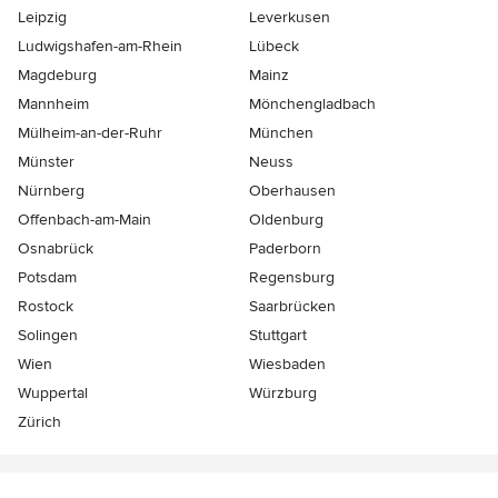
Leipzig
Leverkusen
Ludwigshafen-am-Rhein
Lübeck
Magdeburg
Mainz
Mannheim
Mönchen­gladbach
Mülheim-an-der-Ruhr
München
Münster
Neuss
Nürnberg
Oberhausen
Offenbach-am-Main
Oldenburg
Osnabrück
Paderborn
Potsdam
Regensburg
Rostock
Saarbrücken
Solingen
Stuttgart
Wien
Wiesbaden
Wuppertal
Würzburg
Zürich