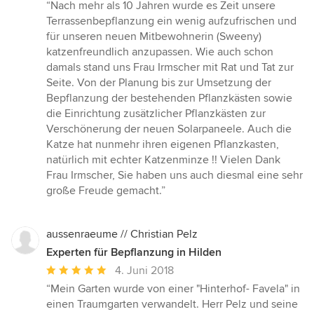
Bewertung:
“Nach mehr als 10 Jahren wurde es Zeit unsere
5
Terrassenbepflanzung ein wenig aufzufrischen und
von
für unseren neuen Mitbewohnerin (Sweeny)
5
katzenfreundlich anzupassen. Wie auch schon
Sternen
damals stand uns Frau Irmscher mit Rat und Tat zur
Seite. Von der Planung bis zur Umsetzung der
Bepflanzung der bestehenden Pflanzkästen sowie
die Einrichtung zusätzlicher Pflanzkästen zur
Verschönerung der neuen Solarpaneele. Auch die
Katze hat nunmehr ihren eigenen Pflanzkasten,
natürlich mit echter Katzenminze !! Vielen Dank
Frau Irmscher, Sie haben uns auch diesmal eine sehr
große Freude gemacht.”
aussenraeume // Christian Pelz
Experten für Bepflanzung in Hilden
Durchschnittliche
4. Juni 2018
Bewertung:
“Mein Garten wurde von einer "Hinterhof- Favela" in
5
einen Traumgarten verwandelt. Herr Pelz und seine