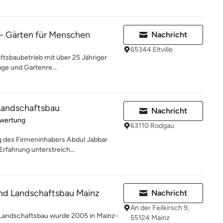
 - Gärten für Menschen
Nachricht
65344 Eltville
ftsbaubetrieb mit über 25 Jähriger
ge und Gartenre...
Landschaftsbau
Nachricht
rtung: 5 von 5 Sternen
ewertung
63110 Rodgau
g des Firmeninhabers Abdul Jabbar
rfahrung unterstreich...
nd Landschaftsbau Mainz
Nachricht
An der Feilkirsch 9,
 Landschaftsbau wurde 2005 in Mainz-
55124 Mainz