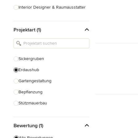
Interior Designer & Raumausstatter
Küchenplanung
Projektart (1)
Landschaftsarchitekten
Armaturen & Sanitärbedarf
Beleuchtung
Sickergruben
Einbauschränke
Erdaushub
Alle anzeigen
Gartengestaltung
Bepflanzung
Stützmauerbau
Gartenhaus Bau
Bewertung (1)
Gewächshausbau
Teichbau
Alle Bewertungen