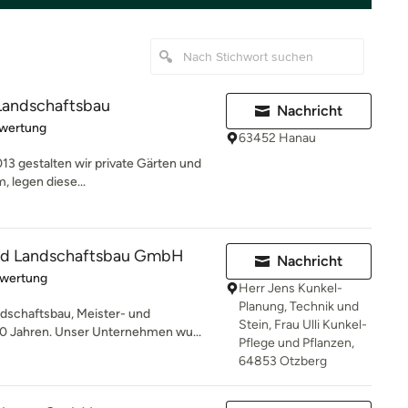
 Landschaftsbau
Nachricht
rtung: 5 von 5 Sternen
ewertung
63452 Hanau
013 gestalten wir private Gärten und
, legen diese...
und Landschaftsbau GmbH
Nachricht
rtung: 4 von 5 Sternen
ewertung
Herr Jens Kunkel-
Planung, Technik und
schaftsbau, Meister- und
Stein, Frau Ulli Kunkel-
40 Jahren. Unser Unternehmen wu...
Pflege und Pflanzen,
64853 Otzberg