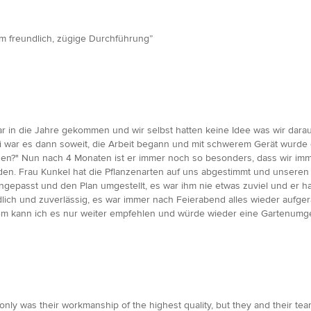
am freundlich, zügige Durchführung”
r in die Jahre gekommen und wir selbst hatten keine Idee was wir dar
ai war es dann soweit, die Arbeit begann und mit schwerem Gerät wurde 
ssen?" Nun nach 4 Monaten ist er immer noch so besonders, dass wir imm
den. Frau Kunkel hat die Pflanzenarten auf uns abgestimmt und unsere
ngepasst und den Plan umgestellt, es war ihm nie etwas zuviel und er ha
lich und zuverlässig, es war immer nach Feierabend alles wieder aufge
llem kann ich es nur weiter empfehlen und würde wieder eine Gartenumge
nly was their workmanship of the highest quality, but they and their team 