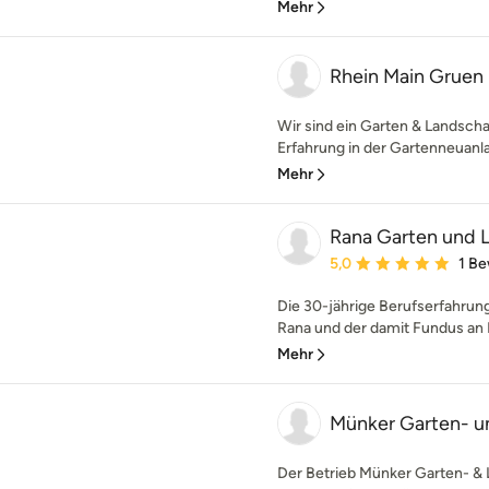
Mehr
Rhein Main Gruen
Wir sind ein Garten & Landscha
Erfahrung in der Gartenneuanla
Mehr
Rana Garten und 
Durchschnittliche Bewe
5,0
1 B
Die 30-jährige Berufserfahrun
Rana und der damit Fundus an E
Mehr
Münker Garten- u
Der Betrieb Münker Garten- &