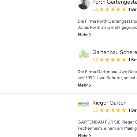
Porth Gartenges
Durchschnittliche Bewe
5,0
1 B
Die Firma Porth Gartengestal
Jonas Porth als GmbH gegründet
Mehr
Gartenbau Schere
Durchschnittliche Bewe
5,0
1 B
Die Firma Gartenbau Uwe Sche
seit 1992. Uwe Scherer, selbst 
Mehr
Rieger Garten
Durchschnittliche Bewe
5,0
1 B
GARTENBAU FÜR SIE Rieger Gar
Fechenheim, einem am Main gele
Mehr