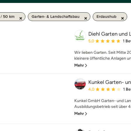
/ 50 km
Garten- & Landschaftsbau
Erdaushub
Diehl Garten und
Durchschnittliche Bewe
5,0
1 B
Wir lieben Garten. Seit Mitte 2
kleinere öffentliche Anlagen um
Mehr
Kunkel Garten- 
Durchschnittliche Bewe
4,0
1 B
Kunkel GmbH Garten- und Land
Ausbildungsbetrieb seit über 
Mehr