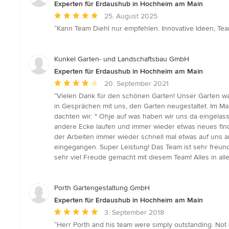
Experten für Erdaushub in Hochheim am Main
Durchschnittliche
25. August 2025
Bewertung:
“Kann Team Diehl nur empfehlen. Innovative Ideen, Te
5
von
5
Kunkel Garten- und Landschaftsbau GmbH
Sternen
Experten für Erdaushub in Hochheim am Main
Durchschnittliche
20. September 2021
Bewertung:
“Vielen Dank für den schönen Garten! Unser Garten wa
4
in Gesprächen mit uns, den Garten neugestaltet. Im M
von
dachten wir: " Ohje auf was haben wir uns da eingela
5
andere Ecke laufen und immer wieder etwas neues fin
Sternen
der Arbeiten immer wieder schnell mal etwas auf uns a
eingegangen. Super Leistung! Das Team ist sehr freund
sehr viel Freude gemacht mit diesem Team! Alles in a
Porth Gartengestaltung GmbH
Experten für Erdaushub in Hochheim am Main
Durchschnittliche
3. September 2018
Bewertung:
“Herr Porth and his team were simply outstanding. Not o