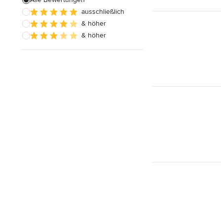
ausschließlich
Alle anzeigen
& höher
& höher