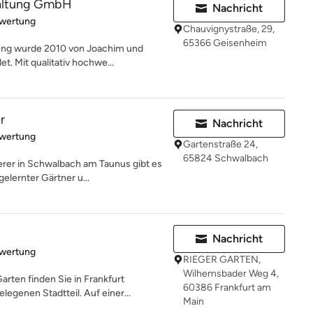
taltung GmbH
Nachricht
rtung: 5 von 5 Sternen
ewertung
Chauvignystraße, 29,
65366 Geisenheim
tung wurde 2010 von Joachim und
. Mit qualitativ hochwe...
r
Nachricht
rtung: 5 von 5 Sternen
ewertung
Gartenstraße 24,
65824 Schwalbach
rer in Schwalbach am Taunus gibt es
gelernter Gärtner u...
Nachricht
rtung: 5 von 5 Sternen
ewertung
RIEGER GARTEN,
Wilhemsbader Weg 4,
ten finden Sie in Frankfurt
60386 Frankfurt am
genen Stadtteil. Auf einer...
Main