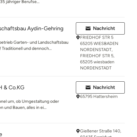
 jähriger Berufse...
schaftsbau Aydin-Gehring
Nachricht
FRIEDHOF STR 5
trieb Garten- und Landschaftsbau
65205 WIESBADEN
Traditionell und dennoch...
NORDENSTADT,
FRIEDHOF STR 5,
65205 wiesbaden
NORDENSTADT
 & Co.KG
Nachricht
65795 Hattersheim
ionel um, ob Umgestaltung oder
 und Bauen, alles in ei...
Gießener Straße 140,
e