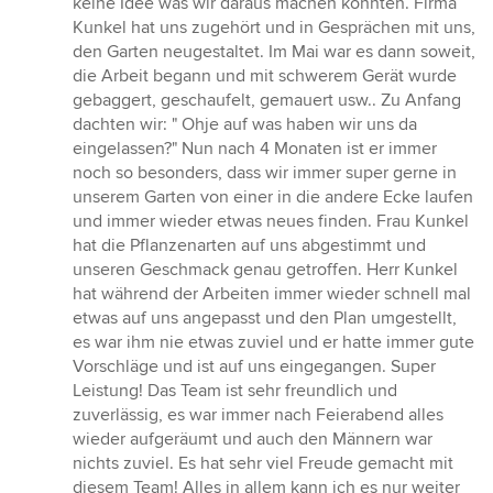
keine Idee was wir daraus machen könnten. Firma
5
Kunkel hat uns zugehört und in Gesprächen mit uns,
Sternen
den Garten neugestaltet. Im Mai war es dann soweit,
die Arbeit begann und mit schwerem Gerät wurde
gebaggert, geschaufelt, gemauert usw.. Zu Anfang
dachten wir: " Ohje auf was haben wir uns da
eingelassen?" Nun nach 4 Monaten ist er immer
noch so besonders, dass wir immer super gerne in
unserem Garten von einer in die andere Ecke laufen
und immer wieder etwas neues finden. Frau Kunkel
hat die Pflanzenarten auf uns abgestimmt und
unseren Geschmack genau getroffen. Herr Kunkel
hat während der Arbeiten immer wieder schnell mal
etwas auf uns angepasst und den Plan umgestellt,
es war ihm nie etwas zuviel und er hatte immer gute
Vorschläge und ist auf uns eingegangen. Super
Leistung! Das Team ist sehr freundlich und
zuverlässig, es war immer nach Feierabend alles
wieder aufgeräumt und auch den Männern war
nichts zuviel. Es hat sehr viel Freude gemacht mit
diesem Team! Alles in allem kann ich es nur weiter