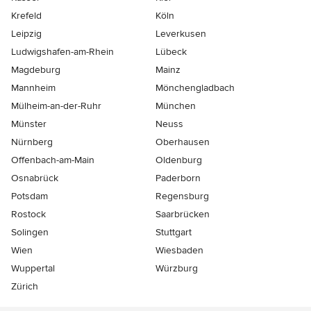
Krefeld
Köln
Leipzig
Leverkusen
Ludwigshafen-am-Rhein
Lübeck
Magdeburg
Mainz
Mannheim
Mönchen­gladbach
Mülheim-an-der-Ruhr
München
Münster
Neuss
Nürnberg
Oberhausen
Offenbach-am-Main
Oldenburg
Osnabrück
Paderborn
Potsdam
Regensburg
Rostock
Saarbrücken
Solingen
Stuttgart
Wien
Wiesbaden
Wuppertal
Würzburg
Zürich