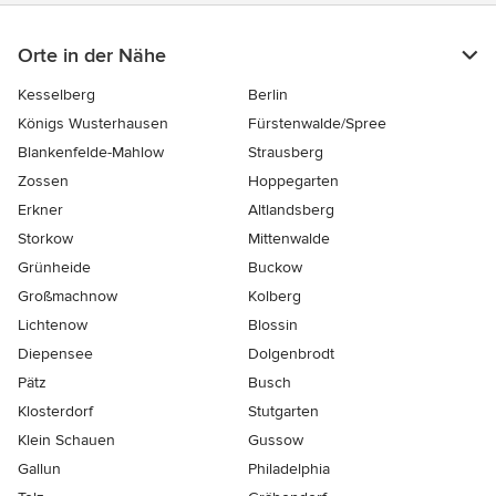
Orte in der Nähe
Kesselberg
Berlin
Königs Wusterhausen
Fürstenwalde/Spree
Blankenfelde-Mahlow
Strausberg
Zossen
Hoppegarten
Erkner
Altlandsberg
Storkow
Mittenwalde
Grünheide
Buckow
Großmachnow
Kolberg
Lichtenow
Blossin
Diepensee
Dolgenbrodt
Pätz
Busch
Klosterdorf
Stutgarten
Klein Schauen
Gussow
Gallun
Philadelphia