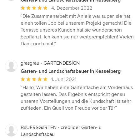
Durchschnittliche
4. Dezember 2022
Bewertung:
“Die Zusammenarbeit mit Aniela war super, sie hat
5
einen tollen Job bei unserem Projekt gemacht! Die
von
Terrasse unseres Kunden hat sie wunderschön
5
bepflanzt. Ich kann sie nur weiterempfehlen! Vielen
Sternen
Dank noch mal.”
grasgrau - GARTENDESIGN
Garten- und Landschaftsbauer in Kesselberg
Durchschnittliche
1. Juni 2021
Bewertung:
“Hallo, Wir haben eine Gartenfläche am Vorderhaus
5
gestalten lassen. Das Ergebnis entspricht genau
von
unseren Vorstellungen und die Kundschaft ist sehr
5
zufrieden. Ein Quell von Freude vor der Tür”
Sternen
BaUERSGäRTEN - creolider Garten- u
Landschaftsbau