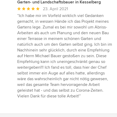
Garten- und Landschaftsbauer in Kesselberg
Durchschnittliche
23. April 2021
Bewertung:
“Ich habe mir im Vorfeld wirklich viel Gedanken
5
gemacht, in wessen Hände ich das Projekt meines
von
Gartens lege. Zumal es bei mir sowohl um Abriss-
5
Arbeiten als auch um Planung und den neuen Bau
Sternen
einer Terrasse in meinem schönen Garten und
natürlich auch um den Garten selbst ging. Ich bin im
Nachhinein sehr glücklich, durch eine Empfehlung
auf Herrn Michael Bauer gestoßen zu sein. Diese
Empfehlung kann ich uneingeschränkt genau so
weitergeben!!! Ich fand es toll, dass hier der Chef
selbst immer ein Auge auf alles hatte, allerdings
wäre das wahrscheinlich gar nicht nötig gewesen,
weil das gesamte Team hervorragende Arbeit
geleistet hat - und das selbst zu Corona-Zeiten.
Vielen Dank für diese tolle Arbeit!”