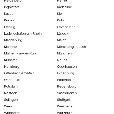
Heidelberg
Herne
Ingolstadt
Karlsruhe
Kassel
Kiel
Krefeld
Köln
Leipzig
Leverkusen
Ludwigshafen-am-Rhein
Lübeck
Magdeburg
Mainz
Mannheim
Mönchen­gladbach
Mülheim-an-der-Ruhr
München
Münster
Neuss
Nürnberg
Oberhausen
Offenbach-am-Main
Oldenburg
Osnabrück
Paderborn
Potsdam
Regensburg
Rostock
Saarbrücken
Solingen
Stuttgart
Wien
Wiesbaden
Wuppertal
Würzburg