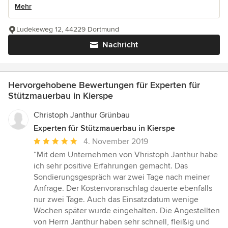
Mehr
Ludekeweg 12, 44229 Dortmund
Nachricht
Hervorgehobene Bewertungen für Experten für
Stützmauerbau in Kierspe
Christoph Janthur Grünbau
Experten für Stützmauerbau in Kierspe
Durchschnittliche
4. November 2019
Bewertung:
“Mit dem Unternehmen von Vhristoph Janthur habe
5
ich sehr positive Erfahrungen gemacht. Das
von
Sondierungsgespräch war zwei Tage nach meiner
5
Anfrage. Der Kostenvoranschlag dauerte ebenfalls
Sternen
nur zwei Tage. Auch das Einsatzdatum wenige
Wochen später wurde eingehalten. Die Angestellten
von Herrn Janthur haben sehr schnell, fleißig und