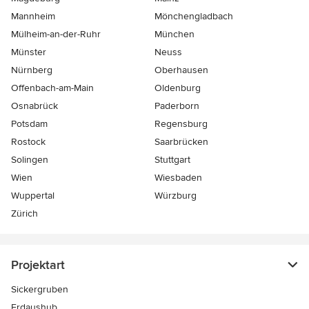
Mannheim
Mönchen­gladbach
Mülheim-an-der-Ruhr
München
Münster
Neuss
Nürnberg
Oberhausen
Offenbach-am-Main
Oldenburg
Osnabrück
Paderborn
Potsdam
Regensburg
Rostock
Saarbrücken
Solingen
Stuttgart
Wien
Wiesbaden
Wuppertal
Würzburg
Zürich
Projektart
Sickergruben
Erdaushub