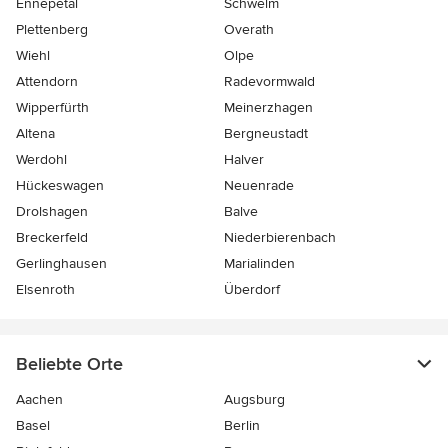
Ennepetal
Schwelm
Plettenberg
Overath
Wiehl
Olpe
Attendorn
Radevormwald
Wipperfürth
Meinerzhagen
Altena
Bergneustadt
Werdohl
Halver
Hückeswagen
Neuenrade
Drolshagen
Balve
Breckerfeld
Niederbierenbach
Gerlinghausen
Marialinden
Elsenroth
Überdorf
Beliebte Orte
Aachen
Augsburg
Basel
Berlin