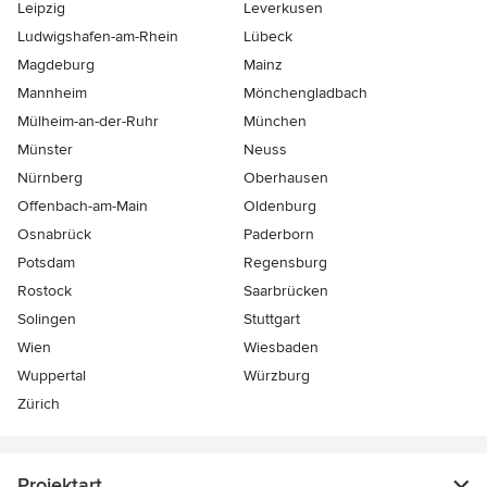
Leipzig
Leverkusen
Ludwigshafen-am-Rhein
Lübeck
Magdeburg
Mainz
Mannheim
Mönchen­gladbach
Mülheim-an-der-Ruhr
München
Münster
Neuss
Nürnberg
Oberhausen
Offenbach-am-Main
Oldenburg
Osnabrück
Paderborn
Potsdam
Regensburg
Rostock
Saarbrücken
Solingen
Stuttgart
Wien
Wiesbaden
Wuppertal
Würzburg
Zürich
Projektart