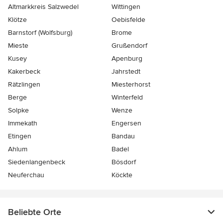
Altmarkkreis Salzwedel
Wittingen
Klötze
Oebisfelde
Barnstorf (Wolfsburg)
Brome
Mieste
Grußendorf
Kusey
Apenburg
Kakerbeck
Jahrstedt
Rätzlingen
Miesterhorst
Berge
Winterfeld
Solpke
Wenze
Immekath
Engersen
Etingen
Bandau
Ahlum
Badel
Siedenlangenbeck
Bösdorf
Neuferchau
Köckte
Beliebte Orte