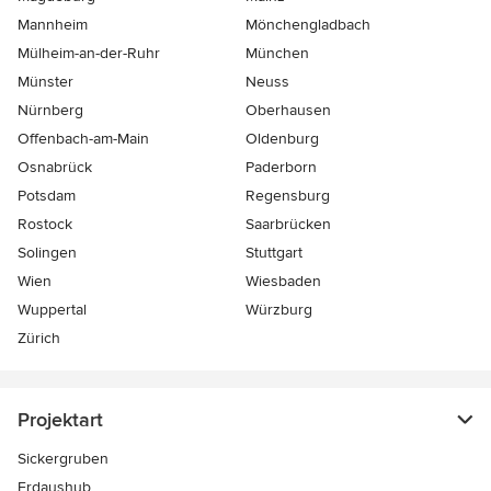
Mannheim
Mönchen­gladbach
Mülheim-an-der-Ruhr
München
Münster
Neuss
Nürnberg
Oberhausen
Offenbach-am-Main
Oldenburg
Osnabrück
Paderborn
Potsdam
Regensburg
Rostock
Saarbrücken
Solingen
Stuttgart
Wien
Wiesbaden
Wuppertal
Würzburg
Zürich
Projektart
Sickergruben
Erdaushub