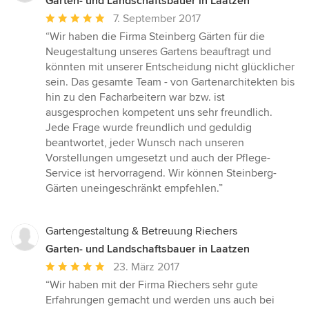
Garten- und Landschaftsbauer in Laatzen
Durchschnittliche
7. September 2017
Bewertung:
“Wir haben die Firma Steinberg Gärten für die
5
Neugestaltung unseres Gartens beauftragt und
von
könnten mit unserer Entscheidung nicht glücklicher
5
sein. Das gesamte Team - von Gartenarchitekten bis
Sternen
hin zu den Facharbeitern war bzw. ist
ausgesprochen kompetent uns sehr freundlich.
Jede Frage wurde freundlich und geduldig
beantwortet, jeder Wunsch nach unseren
Vorstellungen umgesetzt und auch der Pflege-
Service ist hervorragend. Wir können Steinberg-
Gärten uneingeschränkt empfehlen.”
Gartengestaltung & Betreuung Riechers
Garten- und Landschaftsbauer in Laatzen
Durchschnittliche
23. März 2017
Bewertung:
“Wir haben mit der Firma Riechers sehr gute
5
Erfahrungen gemacht und werden uns auch bei