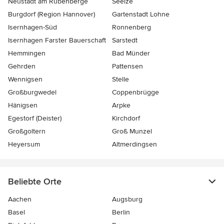
Neustadt am Rübenberge
Seelze
Burgdorf (Region Hannover)
Gartenstadt Lohne
Isernhagen-Süd
Ronnenberg
Isernhagen Farster Bauerschaft
Sarstedt
Hemmingen
Bad Münder
Gehrden
Pattensen
Wennigsen
Stelle
Großburgwedel
Coppenbrügge
Hänigsen
Arpke
Egestorf (Deister)
Kirchdorf
Großgoltern
Groß Munzel
Heyersum
Altmerdingsen
Beliebte Orte
Aachen
Augsburg
Basel
Berlin