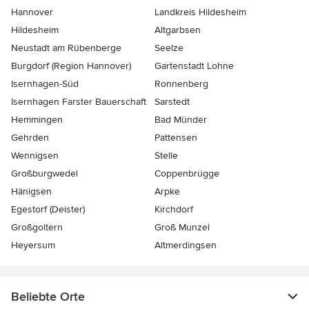
Hannover
Landkreis Hildesheim
Hildesheim
Altgarbsen
Neustadt am Rübenberge
Seelze
Burgdorf (Region Hannover)
Gartenstadt Lohne
Isernhagen-Süd
Ronnenberg
Isernhagen Farster Bauerschaft
Sarstedt
Hemmingen
Bad Münder
Gehrden
Pattensen
Wennigsen
Stelle
Großburgwedel
Coppenbrügge
Hänigsen
Arpke
Egestorf (Deister)
Kirchdorf
Großgoltern
Groß Munzel
Heyersum
Altmerdingsen
Beliebte Orte