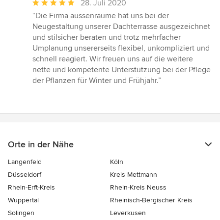
Durchschnittliche
28. Juli 2020
Bewertung:
“Die Firma aussenräume hat uns bei der
5
Neugestaltung unserer Dachterrasse ausgezeichnet
von
und stilsicher beraten und trotz mehrfacher
5
Umplanung unsererseits flexibel, unkompliziert und
Sternen
schnell reagiert. Wir freuen uns auf die weitere
nette und kompetente Unterstützung bei der Pflege
der Pflanzen für Winter und Frühjahr.”
Orte in der Nähe
Langenfeld
Köln
Düsseldorf
Kreis Mettmann
Rhein-Erft-Kreis
Rhein-Kreis Neuss
Wuppertal
Rheinisch-Bergischer Kreis
Solingen
Leverkusen