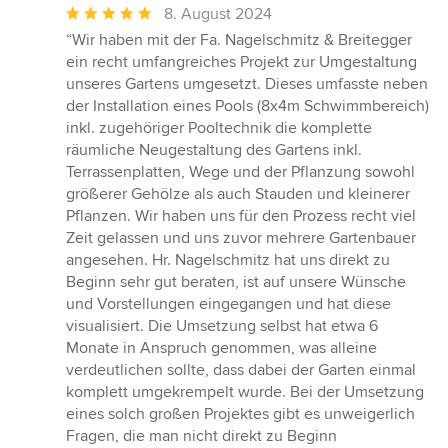
Durchschnittliche
8. August 2024
Bewertung:
“Wir haben mit der Fa. Nagelschmitz & Breitegger
5
ein recht umfangreiches Projekt zur Umgestaltung
von
unseres Gartens umgesetzt. Dieses umfasste neben
5
der Installation eines Pools (8x4m Schwimmbereich)
Sternen
inkl. zugehöriger Pooltechnik die komplette
räumliche Neugestaltung des Gartens inkl.
Terrassenplatten, Wege und der Pflanzung sowohl
größerer Gehölze als auch Stauden und kleinerer
Pflanzen. Wir haben uns für den Prozess recht viel
Zeit gelassen und uns zuvor mehrere Gartenbauer
angesehen. Hr. Nagelschmitz hat uns direkt zu
Beginn sehr gut beraten, ist auf unsere Wünsche
und Vorstellungen eingegangen und hat diese
visualisiert. Die Umsetzung selbst hat etwa 6
Monate in Anspruch genommen, was alleine
verdeutlichen sollte, dass dabei der Garten einmal
komplett umgekrempelt wurde. Bei der Umsetzung
eines solch großen Projektes gibt es unweigerlich
Fragen, die man nicht direkt zu Beginn