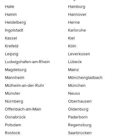
Halle
Hamburg
Hamm
Hannover
Heidelberg
Herne
Ingolstadt
Karlsruhe
Kassel
Kiel
Krefeld
Köln
Leipzig
Leverkusen
Ludwigshafen-am-Rhein
Lübeck
Magdeburg
Mainz
Mannheim
Mönchen­gladbach
Mülheim-an-der-Ruhr
München
Münster
Neuss
Nürnberg
Oberhausen
Offenbach-am-Main
Oldenburg
Osnabrück
Paderborn
Potsdam
Regensburg
Rostock
Saarbrücken