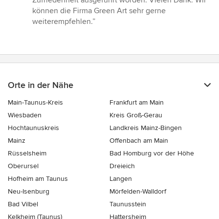
Zufriedenheit ausgeführt worden. Vielen Dank. Wir
können die Firma Green Art sehr gerne
weiterempfehlen.”
Orte in der Nähe
Main-Taunus-Kreis
Frankfurt am Main
Wiesbaden
Kreis Groß-Gerau
Hochtaunuskreis
Landkreis Mainz-Bingen
Mainz
Offenbach am Main
Rüsselsheim
Bad Homburg vor der Höhe
Oberursel
Dreieich
Hofheim am Taunus
Langen
Neu-Isenburg
Mörfelden-Walldorf
Bad Vilbel
Taunusstein
Kelkheim (Taunus)
Hattersheim