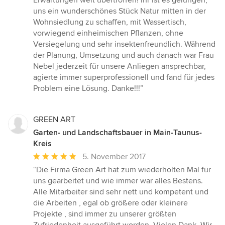
Erwartungen weit übertroffen! Ihr ist es gelungen,
Sternen
uns ein wunderschönes Stück Natur mitten in der
Wohnsiedlung zu schaffen, mit Wassertisch,
vorwiegend einheimischen Pflanzen, ohne
Versiegelung und sehr insektenfreundlich. Während
der Planung, Umsetzung und auch danach war Frau
Nebel jederzeit für unsere Anliegen ansprechbar,
agierte immer superprofessionell und fand für jedes
Problem eine Lösung. Danke!!!”
GREEN ART
Garten- und Landschaftsbauer in Main-Taunus-
Kreis
Durchschnittliche
5. November 2017
Bewertung:
“Die Firma Green Art hat zum wiederholten Mal für
5
uns gearbeitet und wie immer war alles Bestens.
von
Alle Mitarbeiter sind sehr nett und kompetent und
5
die Arbeiten , egal ob größere oder kleinere
Sternen
Projekte , sind immer zu unserer größten