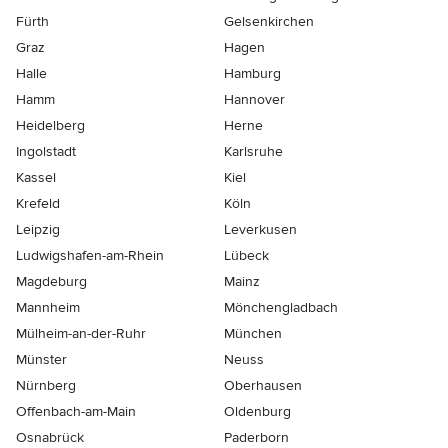
Fürth
Gelsenkirchen
Graz
Hagen
Halle
Hamburg
Hamm
Hannover
Heidelberg
Herne
Ingolstadt
Karlsruhe
Kassel
Kiel
Krefeld
Köln
Leipzig
Leverkusen
Ludwigshafen-am-Rhein
Lübeck
Magdeburg
Mainz
Mannheim
Mönchen­gladbach
Mülheim-an-der-Ruhr
München
Münster
Neuss
Nürnberg
Oberhausen
Offenbach-am-Main
Oldenburg
Osnabrück
Paderborn