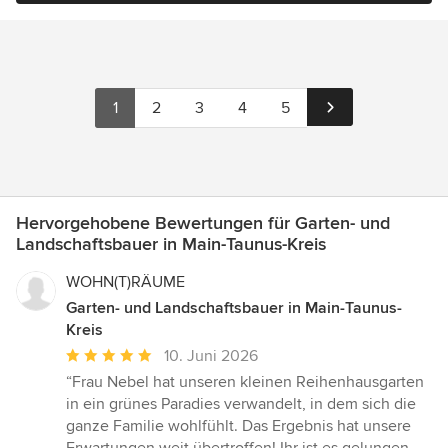
1
2
3
4
5
Hervorgehobene Bewertungen für Garten- und
Landschaftsbauer in Main-Taunus-Kreis
WOHN(T)RÄUME
Garten- und Landschaftsbauer in Main-Taunus-
Kreis
Durchschnittliche
10. Juni 2026
Bewertung:
“Frau Nebel hat unseren kleinen Reihenhausgarten
5
in ein grünes Paradies verwandelt, in dem sich die
von
ganze Familie wohlfühlt. Das Ergebnis hat unsere
5