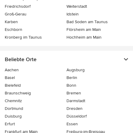
Friedrichsdorf
Weiterstadt
Groß-Gerau
Idstein
Karben
Bad Soden am Taunus
Eschborn
Flörsheim am Main
Kronberg im Taunus
Hochheim am Main
Beliebte Orte
Aachen
Augsburg
Basel
Berlin
Bielefeld
Bonn
Braunschweig
Bremen
Chemnitz
Darmstadt
Dortmund
Dresden
Duisburg
Düsseldorf
Erfurt
Essen
Frankfurt am Main
Freiburg-im-Breisgau