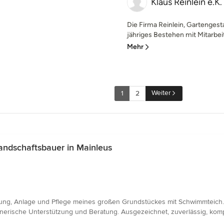
Klaus Reinlein e.K
Die Firma Reinlein, Gartengesta
jähriges Bestehen mit Mitarbeit
Mehr
Weiter
1
2
ndschaftsbauer in Mainleus
anung, Anlage und Pflege meines großen Grundstückes mit Schwimmteich
nerische Unterstützung und Beratung. Ausgezeichnet, zuverlässig, kom