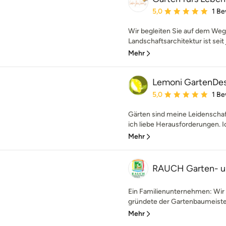
Durchschnittliche Bewe
5,0
1 B
Wir begleiten Sie auf dem Weg
Landschaftsarchitektur ist seit 
Mehr
Lemoni GartenDe
Durchschnittliche Bewe
5,0
1 B
Gärten sind meine Leidenschaft
ich liebe Herausforderungen. Ic
Mehr
RAUCH Garten- u
Ein Familienunternehmen: Wir 
gründete der Gartenbaumeister
Mehr