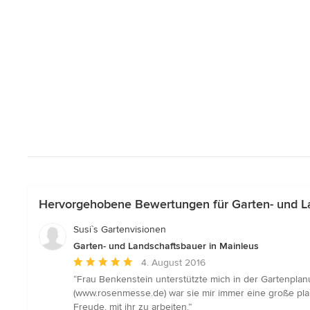
Hervorgehobene Bewertungen für Garten- und La
Susi`s Gartenvisionen
Garten- und Landschaftsbauer in Mainleus
Durchschnittliche
4. August 2016
Bewertung:
“Frau Benkenstein unterstützte mich in der Gartenpl
5
(www.rosenmesse.de) war sie mir immer eine große pla
von
Freude, mit ihr zu arbeiten.”