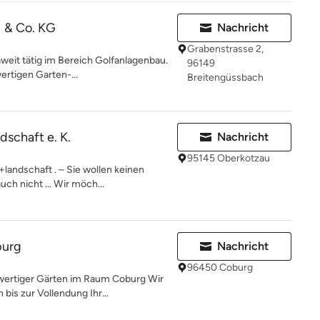
 & Co. KG
Nachricht
Grabenstrasse 2,
eit tätig im Bereich Golfanlagenbau.
96149
rtigen Garten-...
Breitengüssbach
dschaft e. K.
Nachricht
95145 Oberkotzau
landschaft . – Sie wollen keinen
auch nicht … Wir möch...
burg
Nachricht
96450 Coburg
ertiger Gärten im Raum Coburg Wir
bis zur Vollendung Ihr...