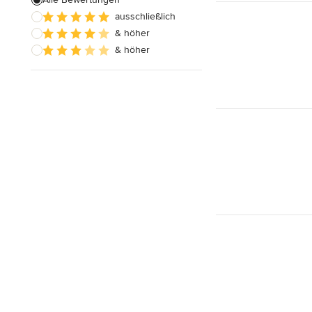
Alle anzeigen
ausschließlich
& höher
& höher