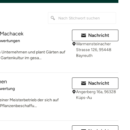
 Machacek
Nachricht
rtung: 5 von 5 Sternen
ewertungen
Warmensteinacher
Strasse 126, 95448
n Unternehmen und plant Gärten auf
Bayreuth
Gartenkultur im gesa...
nen
Nachricht
rtung: 5 von 5 Sternen
ewertung
Angerberg 16a, 96328
Küps-Au
leiner Meisterbetrieb der sich auf
Pflanzenbeschaffu...