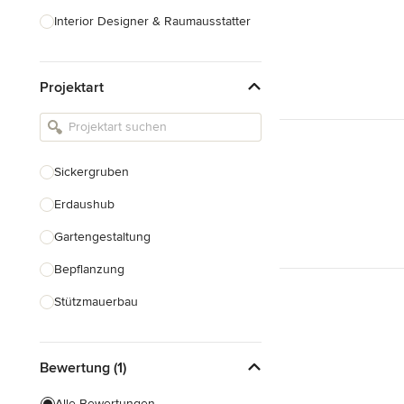
Interior Designer & Raumausstatter
Küchenplanung
Projektart
Landschaftsarchitekten
Armaturen & Sanitärbedarf
Beleuchtung
Sickergruben
Einbauschränke
Erdaushub
Alle anzeigen
Gartengestaltung
Bepflanzung
Stützmauerbau
Gartenhaus Bau
Bewertung (1)
Teichbau
Alle Bewertungen