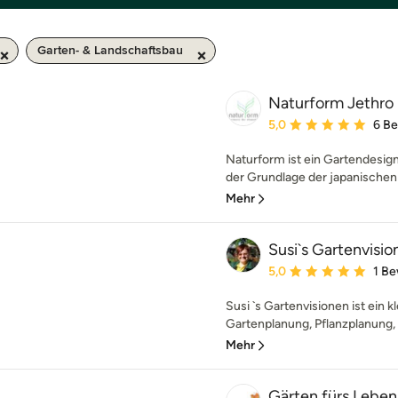
Garten- & Landschaftsbau
Naturform Jethro
Durchschnittliche Bewe
5,0
6 B
Naturform ist ein Gartendesig
der Grundlage der japanischen 
Mehr
Susi`s Gartenvisio
Durchschnittliche Bewe
5,0
1 B
Susi `s Gartenvisionen ist ein k
Gartenplanung, Pflanzplanung, 
Mehr
Gärten fürs Leben