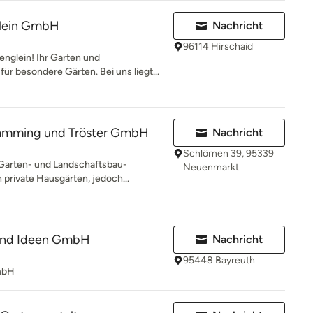
glein GmbH
Nachricht
96114 Hirschaid
nglein! Ihr Garten und
r besondere Gärten. Bei uns liegt...
amming und Tröster GmbH
Nachricht
Schlömen 39, 95339
 Garten- und Landschaftsbau-
Neuenmarkt
 private Hausgärten, jedoch...
 und Ideen GmbH
Nachricht
95448 Bayreuth
GmbH