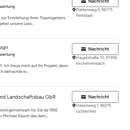
Nachricht
rtung: 5 von 5 Sternen
ewertung
Plattenweg 5, 96175
Pettstadt
 zur Entstehung Ihres Traumgartens.
jeher unsere Leid...
sign
Nachricht
rtung: 5 von 5 Sternen
ewertung
Hauptstraße 10, 91356
kirchehrenbach
. Ich freue mich auf Ihr Projekt; denn
h betrachte ei...
nd Landschaftsbau GbR
Nachricht
Hasenweg 1, 96215
sind gemeinsam für Sie da 1992
Lichtenfels
 Michael Rauch das dam...