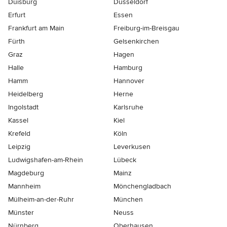
Duisburg
Düsseldorf
Erfurt
Essen
Frankfurt am Main
Freiburg-im-Breisgau
Fürth
Gelsenkirchen
Graz
Hagen
Halle
Hamburg
Hamm
Hannover
Heidelberg
Herne
Ingolstadt
Karlsruhe
Kassel
Kiel
Krefeld
Köln
Leipzig
Leverkusen
Ludwigshafen-am-Rhein
Lübeck
Magdeburg
Mainz
Mannheim
Mönchen­gladbach
Mülheim-an-der-Ruhr
München
Münster
Neuss
Nürnberg
Oberhausen