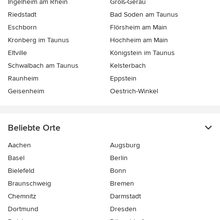
Ingelheim am Rhein
Groß-Gerau
Riedstadt
Bad Soden am Taunus
Eschborn
Flörsheim am Main
Kronberg im Taunus
Hochheim am Main
Eltville
Königstein im Taunus
Schwalbach am Taunus
Kelsterbach
Raunheim
Eppstein
Geisenheim
Oestrich-Winkel
Beliebte Orte
Aachen
Augsburg
Basel
Berlin
Bielefeld
Bonn
Braunschweig
Bremen
Chemnitz
Darmstadt
Dortmund
Dresden