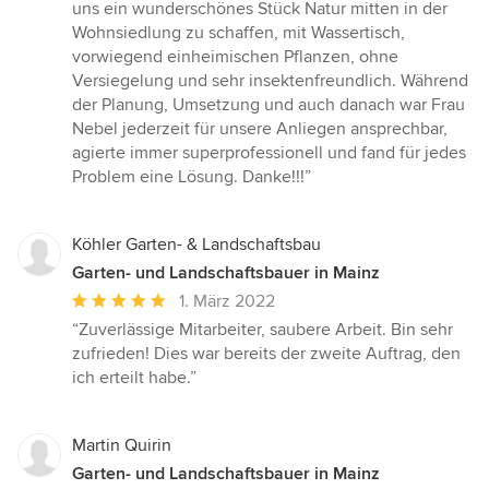
Sternen
uns ein wunderschönes Stück Natur mitten in der
Wohnsiedlung zu schaffen, mit Wassertisch,
vorwiegend einheimischen Pflanzen, ohne
Versiegelung und sehr insektenfreundlich. Während
der Planung, Umsetzung und auch danach war Frau
Nebel jederzeit für unsere Anliegen ansprechbar,
agierte immer superprofessionell und fand für jedes
Problem eine Lösung. Danke!!!”
Köhler Garten- & Landschaftsbau
Garten- und Landschaftsbauer in Mainz
Durchschnittliche
1. März 2022
Bewertung:
“Zuverlässige Mitarbeiter, saubere Arbeit. Bin sehr
5
zufrieden! Dies war bereits der zweite Auftrag, den
von
ich erteilt habe.”
5
Sternen
Martin Quirin
Garten- und Landschaftsbauer in Mainz