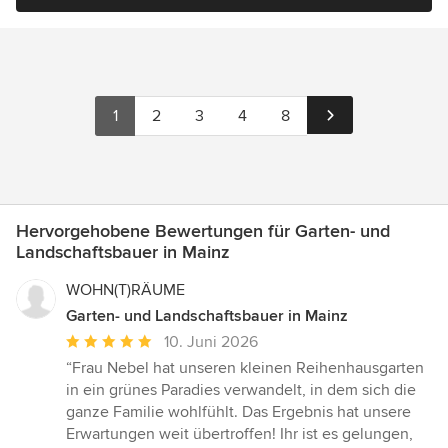
1
2
3
4
8
Hervorgehobene Bewertungen für Garten- und
Landschaftsbauer in Mainz
WOHN(T)RÄUME
Garten- und Landschaftsbauer in Mainz
Durchschnittliche
10. Juni 2026
Bewertung:
“Frau Nebel hat unseren kleinen Reihenhausgarten
5
in ein grünes Paradies verwandelt, in dem sich die
von
ganze Familie wohlfühlt. Das Ergebnis hat unsere
5
Erwartungen weit übertroffen! Ihr ist es gelungen,