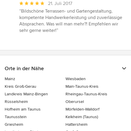
Durchschnittliche
21. Juli 2017
Bewertung:
“Bildschöne Terrassen- und Gartengestaltung,
5
kompetente Handwerkerleistung und zuverlässige
von
Absprachen. Was will man mehr?! Empfehlen wir
5
sehr gerne weiter!”
Sternen
Orte in der Nähe
Mainz
Wiesbaden
Kreis Groß-Gerau
Main-Taunus-Kreis
Landkreis Mainz-Bingen
Rheingau-Taunus-Kreis
Rüsselsheim
Oberursel
Hofheim am Taunus
Mörfelden-Walldorf
Taunusstein
Kelkheim (Taunus)
Griesheim
Hattersheim