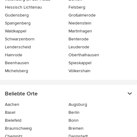
Hessisch Lichtenau
Felsberg
Gudensberg
Großalmerode
Spangenberg
Niedenstein
Waldkappel
Martinhagen
Schwarzenborn
Benterode
Lenderscheid
Leuderode
Hainrode
Oberthalhausen
Beenhausen
Spieskappel
Michelsberg
Völkershain
Beliebte Orte
Aachen
Augsburg
Basel
Berlin
Bielefeld
Bonn
Braunschweig
Bremen
Chemnitz
Darmstadt