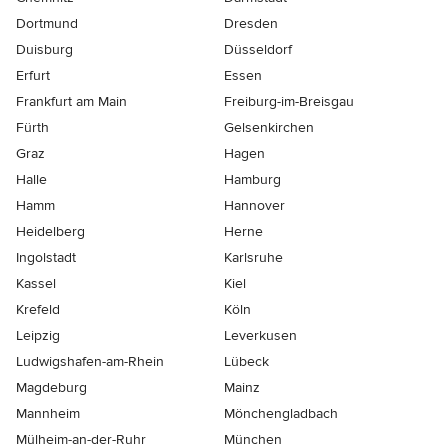
Dortmund
Dresden
Duisburg
Düsseldorf
Erfurt
Essen
Frankfurt am Main
Freiburg-im-Breisgau
Fürth
Gelsenkirchen
Graz
Hagen
Halle
Hamburg
Hamm
Hannover
Heidelberg
Herne
Ingolstadt
Karlsruhe
Kassel
Kiel
Krefeld
Köln
Leipzig
Leverkusen
Ludwigshafen-am-Rhein
Lübeck
Magdeburg
Mainz
Mannheim
Mönchen­gladbach
Mülheim-an-der-Ruhr
München