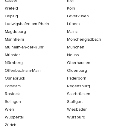
Kassel
Kiel
Krefeld
Köln
Leipzig
Leverkusen
Ludwigshafen-am-Rhein
Lübeck
Magdeburg
Mainz
Mannheim
Mönchen­gladbach
Mülheim-an-der-Ruhr
München
Münster
Neuss
Nürnberg
Oberhausen
Offenbach-am-Main
Oldenburg
Osnabrück
Paderborn
Potsdam
Regensburg
Rostock
Saarbrücken
Solingen
Stuttgart
Wien
Wiesbaden
Wuppertal
Würzburg
Zürich