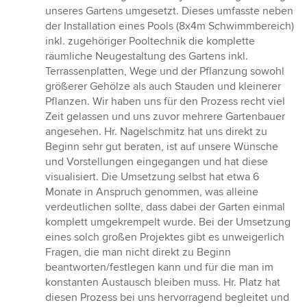
von
unseres Gartens umgesetzt. Dieses umfasste neben
5
der Installation eines Pools (8x4m Schwimmbereich)
Sternen
inkl. zugehöriger Pooltechnik die komplette
räumliche Neugestaltung des Gartens inkl.
Terrassenplatten, Wege und der Pflanzung sowohl
größerer Gehölze als auch Stauden und kleinerer
Pflanzen. Wir haben uns für den Prozess recht viel
Zeit gelassen und uns zuvor mehrere Gartenbauer
angesehen. Hr. Nagelschmitz hat uns direkt zu
Beginn sehr gut beraten, ist auf unsere Wünsche
und Vorstellungen eingegangen und hat diese
visualisiert. Die Umsetzung selbst hat etwa 6
Monate in Anspruch genommen, was alleine
verdeutlichen sollte, dass dabei der Garten einmal
komplett umgekrempelt wurde. Bei der Umsetzung
eines solch großen Projektes gibt es unweigerlich
Fragen, die man nicht direkt zu Beginn
beantworten/festlegen kann und für die man im
konstanten Austausch bleiben muss. Hr. Platz hat
diesen Prozess bei uns hervorragend begleitet und