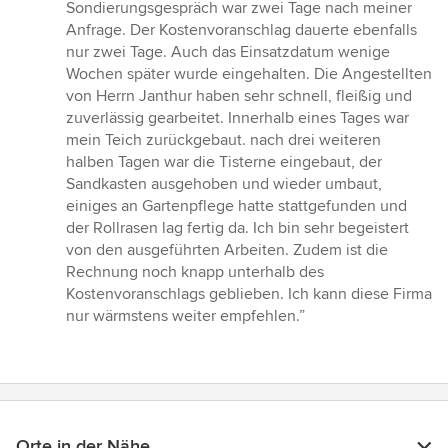
von
Sondierungsgespräch war zwei Tage nach meiner
5
Anfrage. Der Kostenvoranschlag dauerte ebenfalls
Sternen
nur zwei Tage. Auch das Einsatzdatum wenige
Wochen später wurde eingehalten. Die Angestellten
von Herrn Janthur haben sehr schnell, fleißig und
zuverlässig gearbeitet. Innerhalb eines Tages war
mein Teich zurückgebaut. nach drei weiteren
halben Tagen war die Tisterne eingebaut, der
Sandkasten ausgehoben und wieder umbaut,
einiges an Gartenpflege hatte stattgefunden und
der Rollrasen lag fertig da. Ich bin sehr begeistert
von den ausgeführten Arbeiten. Zudem ist die
Rechnung noch knapp unterhalb des
Kostenvoranschlags geblieben. Ich kann diese Firma
nur wärmstens weiter empfehlen.”
Orte in der Nähe