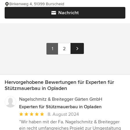
Birkenweg 4, 51399 Burscheid
Nachricht
1
2
Hervorgehobene Bewertungen für Experten für
Stützmauerbau in Opladen
Nagelschmitz & Breitegger Gärten GmbH
Experten für Stützmauerbau in Opladen
Durchschnittliche
8. August 2024
Bewertung:
“Wir haben mit der Fa. Nagelschmitz & Breitegger
5
ein recht umfangreiches Projekt zur Umgestaltung