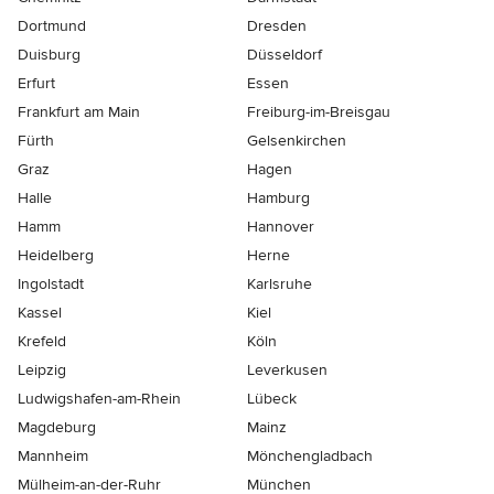
Dortmund
Dresden
Duisburg
Düsseldorf
Erfurt
Essen
Frankfurt am Main
Freiburg-im-Breisgau
Fürth
Gelsenkirchen
Graz
Hagen
Halle
Hamburg
Hamm
Hannover
Heidelberg
Herne
Ingolstadt
Karlsruhe
Kassel
Kiel
Krefeld
Köln
Leipzig
Leverkusen
Ludwigshafen-am-Rhein
Lübeck
Magdeburg
Mainz
Mannheim
Mönchen­gladbach
Mülheim-an-der-Ruhr
München