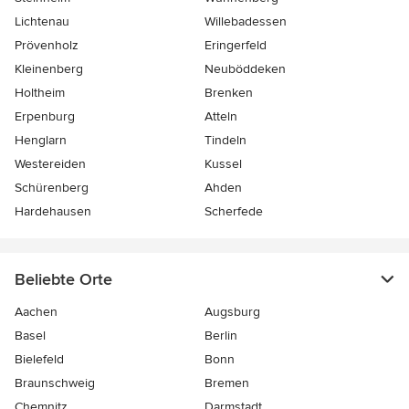
Lichtenau
Willebadessen
Prövenholz
Eringerfeld
Kleinenberg
Neuböddeken
Holtheim
Brenken
Erpenburg
Atteln
Henglarn
Tindeln
Westereiden
Kussel
Schürenberg
Ahden
Hardehausen
Scherfede
Beliebte Orte
Aachen
Augsburg
Basel
Berlin
Bielefeld
Bonn
Braunschweig
Bremen
Chemnitz
Darmstadt