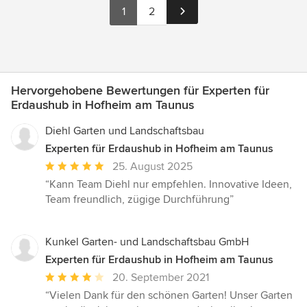
1
2
Hervorgehobene Bewertungen für Experten für
Erdaushub in Hofheim am Taunus
Diehl Garten und Landschaftsbau
Experten für Erdaushub in Hofheim am Taunus
Durchschnittliche
25. August 2025
Bewertung:
“Kann Team Diehl nur empfehlen. Innovative Ideen,
5
Team freundlich, zügige Durchführung”
von
5
Sternen
Kunkel Garten- und Landschaftsbau GmbH
Experten für Erdaushub in Hofheim am Taunus
Durchschnittliche
20. September 2021
Bewertung:
“Vielen Dank für den schönen Garten! Unser Garten
4