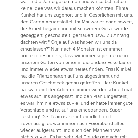
war in die Jahre gekommen und wir selbst hatten
von
keine Idee was wir daraus machen könnten. Firma
5
Kunkel hat uns zugehört und in Gesprächen mit uns,
Sternen
den Garten neugestaltet. Im Mai war es dann soweit,
die Arbeit begann und mit schwerem Gerät wurde
gebaggert, geschaufelt, gemauert usw.. Zu Anfang
dachten wir: " Ohje auf was haben wir uns da
eingelassen?" Nun nach 4 Monaten ist er immer
noch so besonders, dass wir immer super gerne in
unserem Garten von einer in die andere Ecke laufen
und immer wieder etwas neues finden. Frau Kunkel
hat die Pflanzenarten auf uns abgestimmt und
unseren Geschmack genau getroffen. Herr Kunkel
hat während der Arbeiten immer wieder schnell mal
etwas auf uns angepasst und den Plan umgestellt,
es war ihm nie etwas zuviel und er hatte immer gute
Vorschläge und ist auf uns eingegangen. Super
Leistung! Das Team ist sehr freundlich und
zuverlässig, es war immer nach Feierabend alles
wieder aufgeräumt und auch den Männern war
nichts zuviel. Es hat sehr viel Freude gemacht mit