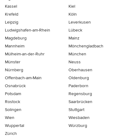
Kassel
Kiel
Krefeld
Köln
Leipzig
Leverkusen
Ludwigshafen-am-Rhein
Lübeck
Magdeburg
Mainz
Mannheim
Mönchen­gladbach
Mülheim-an-der-Ruhr
München
Münster
Neuss
Nürnberg
Oberhausen
Offenbach-am-Main
Oldenburg
Osnabrück
Paderborn
Potsdam
Regensburg
Rostock
Saarbrücken
Solingen
Stuttgart
Wien
Wiesbaden
Wuppertal
Würzburg
Zürich