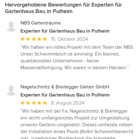
Hervorgehobene Bewertungen für Experten für
Gartenhaus Bau in Pulheim
NBS Gartenträume
Experten für Gartenhaus Bau in Pulheim
Durchschnittliche
15. Oktober 2024
Bewertung:
“Wir hatten ein tolles Projekt mit dem Team der NBS.
5
Unser Schwimmteich ist einmalig. Ein kleines,
von
qualitätsvolles Unternehmen - keine
5
Massenabfertigung. Wir waren in besten Händen.”
Sternen
Nagelschmitz & Breitegger Gärten GmbH
Experten für Gartenhaus Bau in Pulheim
Durchschnittliche
8. August 2024
Bewertung:
“Wir haben mit der Fa. Nagelschmitz & Breitegger
5
ein recht umfangreiches Projekt zur Umgestaltung
von
unseres Gartens umgesetzt. Dieses umfasste neben
5
der Installation eines Pools (8x4m Schwimmbereich)
Sternen
inkl. zugehöriger Pooltechnik die komplette