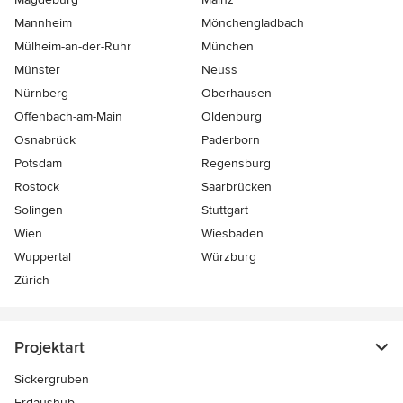
Mannheim
Mönchen­gladbach
Mülheim-an-der-Ruhr
München
Münster
Neuss
Nürnberg
Oberhausen
Offenbach-am-Main
Oldenburg
Osnabrück
Paderborn
Potsdam
Regensburg
Rostock
Saarbrücken
Solingen
Stuttgart
Wien
Wiesbaden
Wuppertal
Würzburg
Zürich
Projektart
Sickergruben
Erdaushub