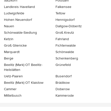
Satzkorn
Potsdam
Landkreis Havelland
Falkensee
Ludwigsfelde
Teltow
Hohen Neuendorf
Hennigsdorf
Nauen
Dallgow-Döberitz
Schönwalde-Siedlung
Groß Kreutz
Ketzin
Fahrland
Groß Glienicke
Fichtenwalde
Marquardt
Schönwalde
Berge
Schenkenberg
Beelitz (Mark) OT Beelitz-
Grünefeld
Heilstätten
Uetz-Paaren
Busendorf
Beelitz (Mark) OT Klaistow
Brädikow
Cammer
Doberow
Mittelbusch
Kammerode