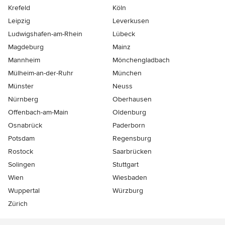
Krefeld
Köln
Leipzig
Leverkusen
Ludwigshafen-am-Rhein
Lübeck
Magdeburg
Mainz
Mannheim
Mönchen­gladbach
Mülheim-an-der-Ruhr
München
Münster
Neuss
Nürnberg
Oberhausen
Offenbach-am-Main
Oldenburg
Osnabrück
Paderborn
Potsdam
Regensburg
Rostock
Saarbrücken
Solingen
Stuttgart
Wien
Wiesbaden
Wuppertal
Würzburg
Zürich