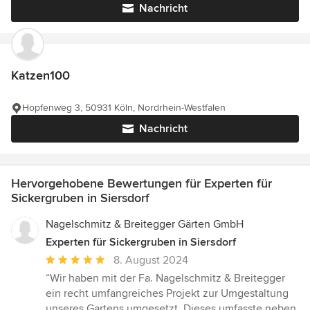
Nachricht
Katzen100
Hopfenweg 3, 50931 Köln, Nordrhein-Westfalen
Nachricht
Hervorgehobene Bewertungen für Experten für
Sickergruben in Siersdorf
Nagelschmitz & Breitegger Gärten GmbH
Experten für Sickergruben in Siersdorf
Durchschnittliche
8. August 2024
Bewertung:
“Wir haben mit der Fa. Nagelschmitz & Breitegger
5
ein recht umfangreiches Projekt zur Umgestaltung
von
unseres Gartens umgesetzt. Dieses umfasste neben