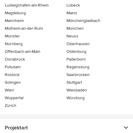
Ludwigshafen-am-Rhein
Lübeck
Magdeburg
Mainz
Mannheim
Mönchen­gladbach
Mülheim-an-der-Ruhr
München
Münster
Neuss
Nürnberg
Oberhausen
Offenbach-am-Main
Oldenburg
Osnabrück
Paderborn
Potsdam
Regensburg
Rostock
Saarbrücken
Solingen
Stuttgart
Wien
Wiesbaden
Wuppertal
Würzburg
Zürich
Projektart