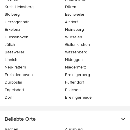
Kreis Heinsberg
Düren
Stolberg
Eschweiler
Herzogenrath
Alsdorf
Erkelenz
Heinsberg
Hückelhoven
Würselen
Jülich
Geilenkirchen
Baesweiler
Wassenberg
Linnich
Nideggen
Neu-Pattern
Niedermerz
Freialdenhoven
Breinigerberg
Dürboslar
Puffendorf
Engelsdorf
Bildchen
Dorff
Breinigerheide
Beliebte Orte
Aachen
Augsburg