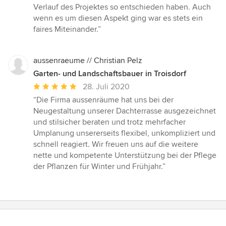
Verlauf des Projektes so entschieden haben. Auch
wenn es um diesen Aspekt ging war es stets ein
faires Miteinander.”
aussenraeume // Christian Pelz
Garten- und Landschaftsbauer in Troisdorf
Durchschnittliche
28. Juli 2020
Bewertung:
“Die Firma aussenräume hat uns bei der
5
Neugestaltung unserer Dachterrasse ausgezeichnet
von
und stilsicher beraten und trotz mehrfacher
5
Umplanung unsererseits flexibel, unkompliziert und
Sternen
schnell reagiert. Wir freuen uns auf die weitere
nette und kompetente Unterstützung bei der Pflege
der Pflanzen für Winter und Frühjahr.”