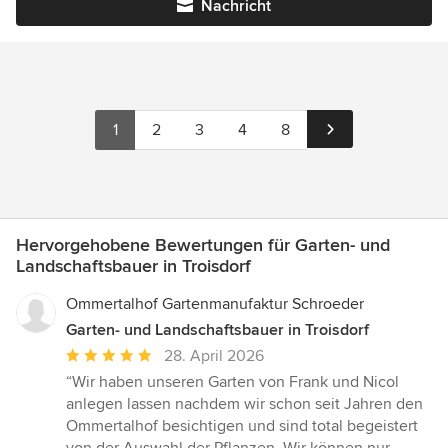
Nachricht
1
2
3
4
8
Hervorgehobene Bewertungen für Garten- und
Landschaftsbauer in Troisdorf
Ommertalhof Gartenmanufaktur Schroeder
Garten- und Landschaftsbauer in Troisdorf
Durchschnittliche
28. April 2026
Bewertung:
“Wir haben unseren Garten von Frank und Nicol
5
anlegen lassen nachdem wir schon seit Jahren den
von
Ommertalhof besichtigen und sind total begeistert
5