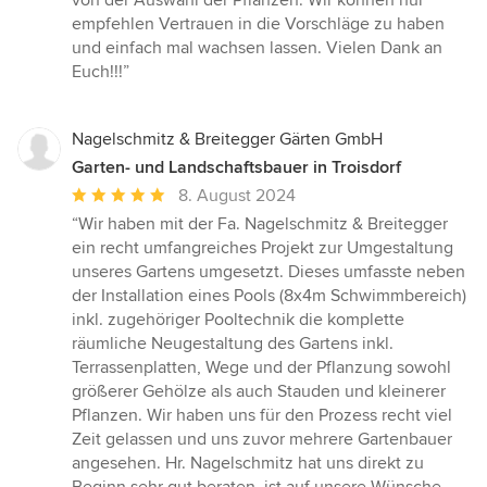
von der Auswahl der Pflanzen. Wir können nur
Sternen
empfehlen Vertrauen in die Vorschläge zu haben
und einfach mal wachsen lassen. Vielen Dank an
Euch!!!”
Nagelschmitz & Breitegger Gärten GmbH
Garten- und Landschaftsbauer in Troisdorf
Durchschnittliche
8. August 2024
Bewertung:
“Wir haben mit der Fa. Nagelschmitz & Breitegger
5
ein recht umfangreiches Projekt zur Umgestaltung
von
unseres Gartens umgesetzt. Dieses umfasste neben
5
der Installation eines Pools (8x4m Schwimmbereich)
Sternen
inkl. zugehöriger Pooltechnik die komplette
räumliche Neugestaltung des Gartens inkl.
Terrassenplatten, Wege und der Pflanzung sowohl
größerer Gehölze als auch Stauden und kleinerer
Pflanzen. Wir haben uns für den Prozess recht viel
Zeit gelassen und uns zuvor mehrere Gartenbauer
angesehen. Hr. Nagelschmitz hat uns direkt zu