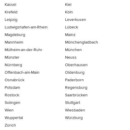
Kassel
Kiel
Krefeld
Köln
Leipzig
Leverkusen
Ludwigshafen-am-Rhein
Lübeck
Magdeburg
Mainz
Mannheim
Mönchen­gladbach
Mülheim-an-der-Ruhr
München
Münster
Neuss
Nürnberg
Oberhausen
Offenbach-am-Main
Oldenburg
Osnabrück
Paderborn
Potsdam
Regensburg
Rostock
Saarbrücken
Solingen
Stuttgart
Wien
Wiesbaden
Wuppertal
Würzburg
Zürich