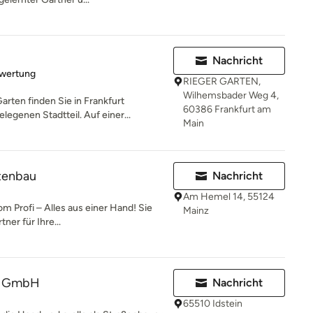
Nachricht
rtung: 5 von 5 Sternen
ewertung
RIEGER GARTEN,
Wilhemsbader Weg 4,
ten finden Sie in Frankfurt
60386 Frankfurt am
genen Stadtteil. Auf einer...
Main
tenbau
Nachricht
Am Hemel 14, 55124
 Profi – Alles aus einer Hand! Sie
Mainz
ner für Ihre...
r GmbH
Nachricht
65510 Idstein