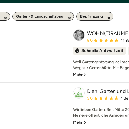
Garten- & Landschaftsbau
Bepflanzung
WOHN(T)RÄUME
Durchschnittliche Bewe
5,0
11 
Schnelle Antwortzeit
Weil Gartengestaltung viel mehr
Weg zur Gartenhütte. Mit Begei
Mehr
Diehl Garten und
Durchschnittliche Bewe
5,0
1 B
Wir lieben Garten. Seit Mitte 2
kleinere öffentliche Anlagen um
Mehr