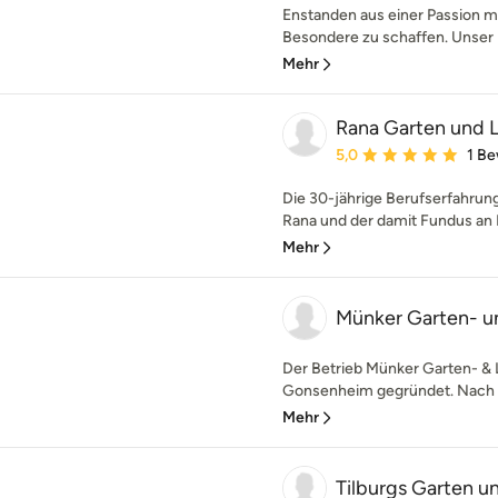
Enstanden aus einer Passion 
Besondere zu schaffen. Unser 
Mehr
Rana Garten und 
Durchschnittliche Bewe
5,0
1 B
Die 30-jährige Berufserfahrun
Rana und der damit Fundus an E
Mehr
Münker Garten- u
Der Betrieb Münker Garten- &
Gonsenheim gegründet. Nach 35
Mehr
Tilburgs Garten u