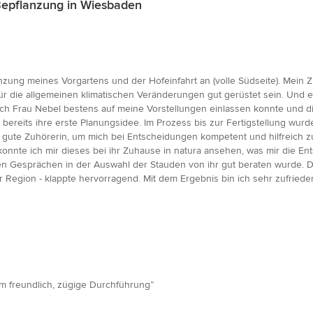
Bepflanzung in Wiesbaden
zung meines Vorgartens und der Hofeinfahrt an (volle Südseite). Mein Zie
 für die allgemeinen klimatischen Veränderungen gut gerüstet sein. Und
 sich Frau Nebel bestens auf meine Vorstellungen einlassen konnte und 
 bereits ihre erste Planungsidee. Im Prozess bis zur Fertigstellung wu
 gute Zuhörerin, um mich bei Entscheidungen kompetent und hilfreich zu b
nte ich mir dieses bei ihr Zuhause in natura ansehen, was mir die Ent
ren Gesprächen in der Auswahl der Stauden von ihr gut beraten wurde.
r Region - klappte hervorragend. Mit dem Ergebnis bin ich sehr zufried
am freundlich, zügige Durchführung”