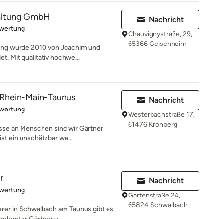
taltung GmbH
Nachricht
rtung: 5 von 5 Sternen
ewertung
Chauvignystraße, 29,
65366 Geisenheim
tung wurde 2010 von Joachim und
. Mit qualitativ hochwe...
 Rhein-Main-Taunus
Nachricht
rtung: 5 von 5 Sternen
ewertung
Westerbachstraße 17,
61476 Kronberg
esse an Menschen sind wir Gärtner
st ein unschätzbar we...
r
Nachricht
rtung: 5 von 5 Sternen
ewertung
Gartenstraße 24,
65824 Schwalbach
rer in Schwalbach am Taunus gibt es
gelernter Gärtner u...