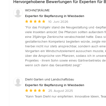
Hervorgehobene Bewertungen für Experten für 
WOHN(T)RÄUME
Experten für Bepflanzung in Wiesbaden
Durchschnittliche
10. Juni 2026
Bewertung:
“Für das Frühjahr stand die Neugestaltung und -bepflan
5
viele Insekten anlockt. Die Pflanzen sollten außerdem
von
eine 35jährige Zierkirsche verabschiedet hatte. Dass
5
gestalterischen Kompetenz begleiten würde, zeigte mir
Sternen
hierbei nicht nur stets ansprechbar, sondern auch eine
Vorgarten ein Windschutzelement aussuchen musste, kon
über die Ansprüche von Pflanzen, sodass ich in unse
Projektes - ihrem Sohn sowie eines Gärtnerbetriebs de
wenn sich dann das Gesamtbild zeigt.”
Diehl Garten und Landschaftsbau
Experten für Bepflanzung in Wiesbaden
Durchschnittliche
25. August 2025
Bewertung:
“Kann Team Diehl nur empfehlen. Innovative Ideen, Te
5
von