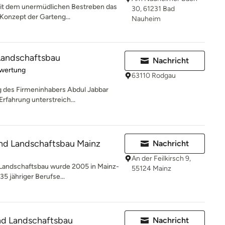
mit dem unermüdlichen Bestreben das
30, 61231 Bad
Konzept der Garteng...
Nauheim
Landschaftsbau
Nachricht
rtung: 5 von 5 Sternen
ewertung
63110 Rodgau
g des Firmeninhabers Abdul Jabbar
rfahrung unterstreich...
nd Landschaftsbau Mainz
Nachricht
An der Feilkirsch 9,
 Landschaftsbau wurde 2005 in Mainz-
55124 Mainz
 jähriger Berufse...
nd Landschaftsbau
Nachricht