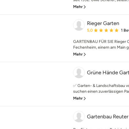
Mehr
Rieger Garten
Durchschnittliche Bewe
5,0
1 B
GARTENBAU FÜR SIE Rieger Gar
Fechenheim, einem am Main gele
Mehr
Grüne Hände Gar
✅ Garten- & Landschaftsbau vom
suchen einen zuverlässigen Part
Mehr
Gartenbau Reute