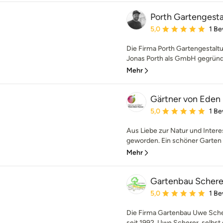
Porth Gartenges
Durchschnittliche Bewe
5,0
1 B
Die Firma Porth Gartengestal
Jonas Porth als GmbH gegründet
Mehr
Gärtner von Eden
Durchschnittliche Bewe
5,0
1 B
Aus Liebe zur Natur und Inter
geworden. Ein schöner Garten i
Mehr
Gartenbau Schere
Durchschnittliche Bewe
5,0
1 B
Die Firma Gartenbau Uwe Sche
seit 1992. Uwe Scherer, selbst 