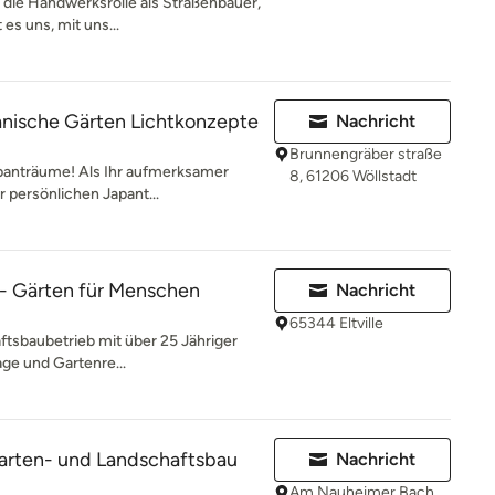
n die Handwerksrolle als Straßenbauer,
es uns, mit uns...
nische Gärten Lichtkonzepte
Nachricht
Brunnengräber straße
apanträume! Als Ihr aufmerksamer
8, 61206 Wöllstadt
r persönlichen Japant...
 - Gärten für Menschen
Nachricht
65344 Eltville
ftsbaubetrieb mit über 25 Jähriger
ge und Gartenre...
rten- und Landschaftsbau
Nachricht
Am Nauheimer Bach