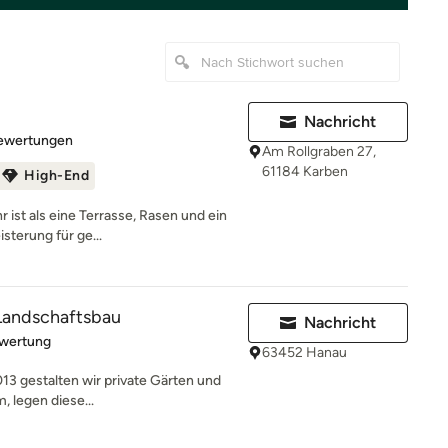
Nachricht
rtung: 5 von 5 Sternen
Bewertungen
Am Rollgraben 27,
61184 Karben
High-End
 ist als eine Terrasse, Rasen und ein
sterung für ge...
 Landschaftsbau
Nachricht
rtung: 5 von 5 Sternen
ewertung
63452 Hanau
013 gestalten wir private Gärten und
, legen diese...