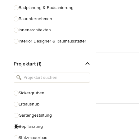
Badplanung & Badsanierung
Bauunternehmen
Innenarchitekten
Interior Designer & Raumausstatter
Küchenplanung
Projektart (1)
Landschaftsarchitekten
Armaturen & Sanitärbedarf
Beleuchtung
Sickergruben
Einbauschränke
Erdaushub
Alle anzeigen
Gartengestaltung
Bepflanzung
Stützmauerbau