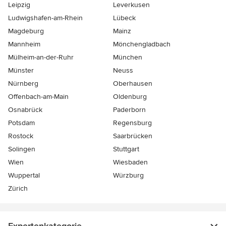
Leipzig
Leverkusen
Ludwigshafen-am-Rhein
Lübeck
Magdeburg
Mainz
Mannheim
Mönchen­gladbach
Mülheim-an-der-Ruhr
München
Münster
Neuss
Nürnberg
Oberhausen
Offenbach-am-Main
Oldenburg
Osnabrück
Paderborn
Potsdam
Regensburg
Rostock
Saarbrücken
Solingen
Stuttgart
Wien
Wiesbaden
Wuppertal
Würzburg
Zürich