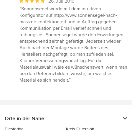
Durchschnittliche
26. Juli 2016
Bewertung:
“Sonnensegel wurde mit dem intuitiven
5
Konfigurator auf http://www.sonnensegel-nach-
von
mass.de konfektioniert und in Auftrag gegeben.
5
Kommunikation per Email verlief schnell und
Sternen
reibungslos. Sonnensegel wurde den Erwartungen
entsprechend zeitnah gefertigt. Jederzeit wieder!
Auch nach der Montage wurde Seitens des
Herstellers nachgefragt, ob man zufrieden sei.
Kleiner Verbesserungsvorschlag: Für die
Materialauswahl wäre es wünschenswert, wenn man
bei den Referenzbildern wüsste, um welches
Material es sich handelt.”
Orte in der Nähe
Diestedde
Kreis Gütersloh