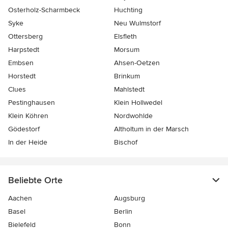
Osterholz-Scharmbeck
Huchting
Syke
Neu Wulmstorf
Ottersberg
Elsfleth
Harpstedt
Morsum
Embsen
Ahsen-Oetzen
Horstedt
Brinkum
Clues
Mahlstedt
Pestinghausen
Klein Hollwedel
Klein Köhren
Nordwohlde
Gödestorf
Altholtum in der Marsch
In der Heide
Bischof
Beliebte Orte
Aachen
Augsburg
Basel
Berlin
Bielefeld
Bonn