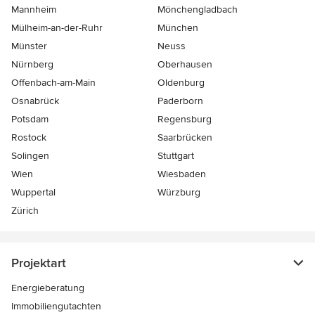
Mannheim
Mönchen­gladbach
Mülheim-an-der-Ruhr
München
Münster
Neuss
Nürnberg
Oberhausen
Offenbach-am-Main
Oldenburg
Osnabrück
Paderborn
Potsdam
Regensburg
Rostock
Saarbrücken
Solingen
Stuttgart
Wien
Wiesbaden
Wuppertal
Würzburg
Zürich
Projektart
Energieberatung
Immobiliengutachten