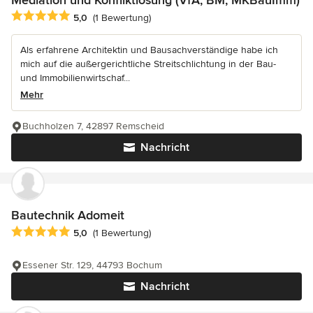
Mediation und Konfliktlösung (VfA, BM, MKBauImm)
Durchschnittliche Bewertung: 5 von 5 Sternen
5,0
(1 Bewertung)
Als erfahrene Architektin und Bausachverständige habe ich
mich auf die außergerichtliche Streitschlichtung in der Bau-
und Immobilienwirtschaf...
Mehr
Buchholzen 7, 42897 Remscheid
Nachricht
Bautechnik Adomeit
Durchschnittliche Bewertung: 5 von 5 Sternen
5,0
(1 Bewertung)
Essener Str. 129, 44793 Bochum
Nachricht