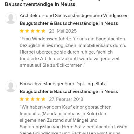
Bausachverständige in Neuss
Architektur- und Sachverständigenbüro Windgassen
Baugutachter & Bausachverständige in Neuss
Durchschnittliche
23. Mai 2025
Bewertung:
“Frau Windgassen führte für uns ein Baugutachten
5
bezüglich eines möglichen Immobilienkaufs durch.
von
Hierbei überzeuge sie durch ruhige, fachlich
5
fundierte Art. In der Zukunft würde wir jederzeit
Sternen
erneut auf Sie zurückkommen.”
Bausachverständigenbüro Dipl.-Ing. Statz
Baugutachter & Bausachverständige in Neuss
Durchschnittliche
27. Februar 2018
Bewertung:
“Wir haben vor dem Kauf einer gebrauchten
5
Immobilie (Mehrfamilienhaus in Köln) den
von
allgemeinen Zustand auf Mängel und
5
Sanierungsstau von Herrn Statz begutachten lassen.
Sternen
Seine Gründlichkeit und Fachwissen war für uns