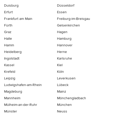
Duisburg
Düsseldorf
Erfurt
Essen
Frankfurt am Main
Freiburg-im-Breisgau
Fürth
Gelsenkirchen
Graz
Hagen
Halle
Hamburg
Hamm
Hannover
Heidelberg
Herne
Ingolstadt
Karlsruhe
Kassel
Kiel
Krefeld
Köln
Leipzig
Leverkusen
Ludwigshafen-am-Rhein
Lübeck
Magdeburg
Mainz
Mannheim
Mönchen­gladbach
Mülheim-an-der-Ruhr
München
Münster
Neuss