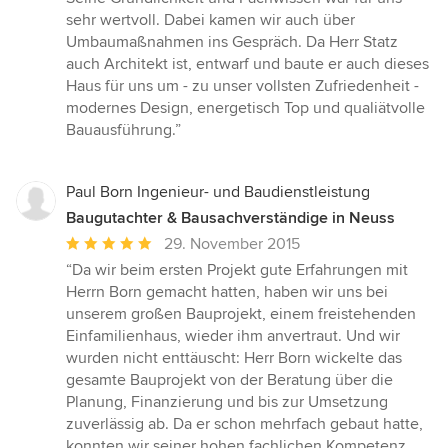
sehr wertvoll. Dabei kamen wir auch über
Umbaumaßnahmen ins Gespräch. Da Herr Statz
auch Architekt ist, entwarf und baute er auch dieses
Haus für uns um - zu unser vollsten Zufriedenheit -
modernes Design, energetisch Top und qualiätvolle
Bauausführung.”
Paul Born Ingenieur- und Baudienstleistung
Baugutachter & Bausachverständige in Neuss
Durchschnittliche
29. November 2015
Bewertung:
“Da wir beim ersten Projekt gute Erfahrungen mit
5
Herrn Born gemacht hatten, haben wir uns bei
von
unserem großen Bauprojekt, einem freistehenden
5
Einfamilienhaus, wieder ihm anvertraut. Und wir
Sternen
wurden nicht enttäuscht: Herr Born wickelte das
gesamte Bauprojekt von der Beratung über die
Planung, Finanzierung und bis zur Umsetzung
zuverlässig ab. Da er schon mehrfach gebaut hatte,
konnten wir seiner hohen fachlichen Kompetenz