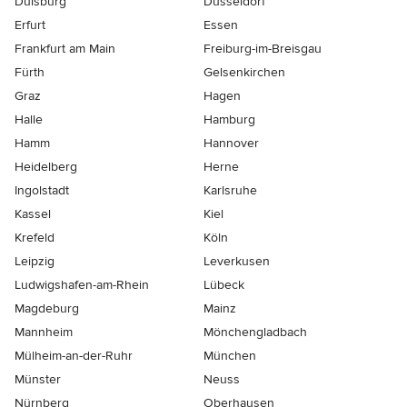
Duisburg
Düsseldorf
Erfurt
Essen
Frankfurt am Main
Freiburg-im-Breisgau
Fürth
Gelsenkirchen
Graz
Hagen
Halle
Hamburg
Hamm
Hannover
Heidelberg
Herne
Ingolstadt
Karlsruhe
Kassel
Kiel
Krefeld
Köln
Leipzig
Leverkusen
Ludwigshafen-am-Rhein
Lübeck
Magdeburg
Mainz
Mannheim
Mönchen­gladbach
Mülheim-an-der-Ruhr
München
Münster
Neuss
Nürnberg
Oberhausen