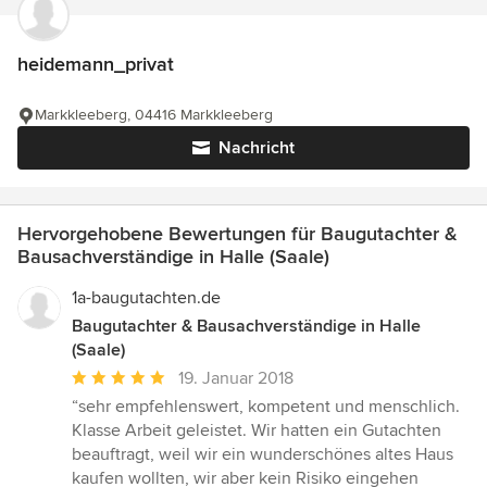
heidemann_privat
Markkleeberg, 04416 Markkleeberg
Nachricht
Hervorgehobene Bewertungen für Baugutachter &
Bausachverständige in Halle (Saale)
1a-baugutachten.de
Baugutachter & Bausachverständige in Halle
(Saale)
Durchschnittliche
19. Januar 2018
Bewertung:
“sehr empfehlenswert, kompetent und menschlich.
5
Klasse Arbeit geleistet. Wir hatten ein Gutachten
von
beauftragt, weil wir ein wunderschönes altes Haus
5
kaufen wollten, wir aber kein Risiko eingehen