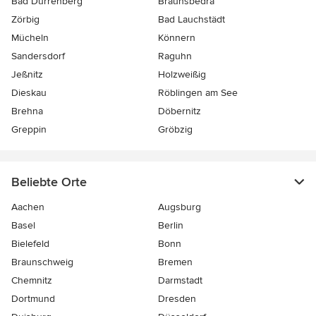
Bad Dürrenberg
Braunsbedra
Zörbig
Bad Lauchstädt
Mücheln
Könnern
Sandersdorf
Raguhn
Jeßnitz
Holzweißig
Dieskau
Röblingen am See
Brehna
Döbernitz
Greppin
Gröbzig
Beliebte Orte
Aachen
Augsburg
Basel
Berlin
Bielefeld
Bonn
Braunschweig
Bremen
Chemnitz
Darmstadt
Dortmund
Dresden