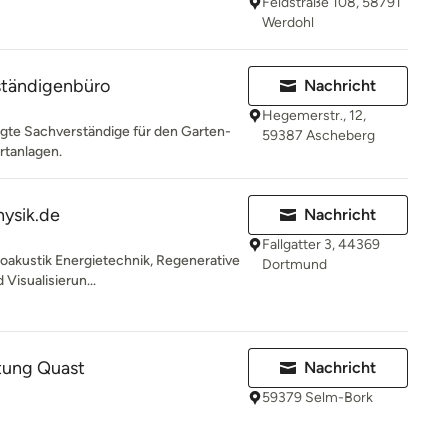
Feldstraße 108, 58791
Werdohl
ständigenbüro
Nachricht
Hegemerstr., 12,
digte Sachverständige für den Garten-
59387 Ascheberg
rtanlagen.
ysik.de
Nachricht
Fallgatter 3, 44369
ioakustik Energietechnik, Regenerative
Dortmund
Visualisierun...
tung Quast
Nachricht
59379 Selm-Bork