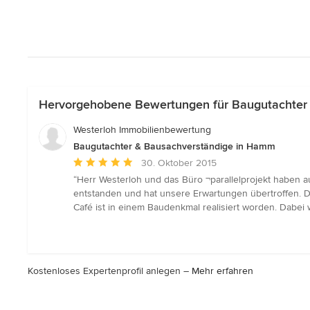
Hervorgehobene Bewertungen für Baugutachter
Westerloh Immobilienbewertung
Baugutachter & Bausachverständige in Hamm
Durchschnittliche
30. Oktober 2015
Bewertung:
“Herr Westerloh und das Büro ¬parallelprojekt haben a
5
entstanden und hat unsere Erwartungen übertroffen. 
von
Café ist in einem Baudenkmal realisiert worden. Dabei 
5
Sternen
Kostenloses Expertenprofil anlegen –
Mehr erfahren