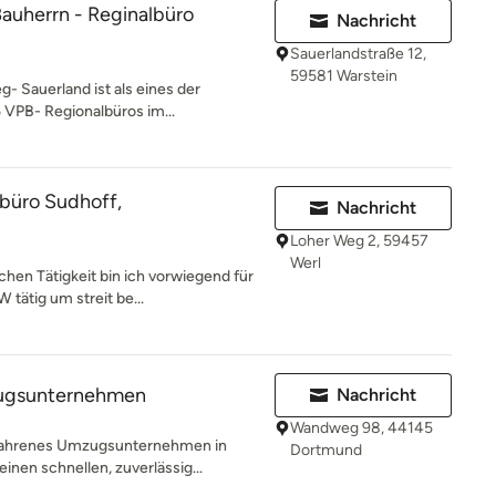
Bauherrn - Reginalbüro
Nachricht
Sauerlandstraße 12,
59581 Warstein
- Sauerland ist als eines der
 VPB- Regionalbüros im...
büro Sudhoff,
Nachricht
Loher Weg 2, 59457
Werl
hen Tätigkeit bin ich vorwiegend für
tätig um streit be...
ugsunternehmen
Nachricht
Wandweg 98, 44145
rfahrenes Umzugsunternehmen in
Dortmund
nen schnellen, zuverlässig...