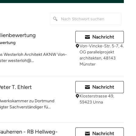
lienbewertung
Nachricht
rtung: 5 von 5 Sternen
ewertung
Von-Vincke-Str. 5-7, 4.
OG parallelprojekt
omas Westerloh Architekt AKNW Von-
architekten, 48143
ter westerloh@...
Münster
eter T. Ehlert
Nachricht
Klosterstrasse 49,
Handwerkskammer zu Dortmund
59423 Unna
igter Sachverständiger fü...
Bauherren - RB Hellweg-
Nachricht