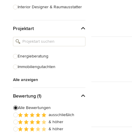
Interior Designer & Raumausstatter
Küchenplanung
Projektart
Landschaftsarchitekten
Armaturen & Sanitärbedarf
Beleuchtung
Energieberatung
Einbauschränke
Immobiliengutachten
Alle anzeigen
Alle anzeigen
Bewertung (1)
Alle Bewertungen
ausschließlich
& höher
& höher