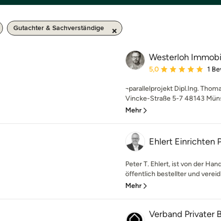
Gutachter & Sachverständige
Westerloh Immobi
Durchschnittliche Bewe
5,0
1 B
¬parallelprojekt Dipl.Ing. Th
Vincke-Straße 5-7 48143 Müns
Mehr
Ehlert Einrichten P
Peter T. Ehlert, ist von der 
öffentlich bestellter und vereid
Mehr
Verband Privater 