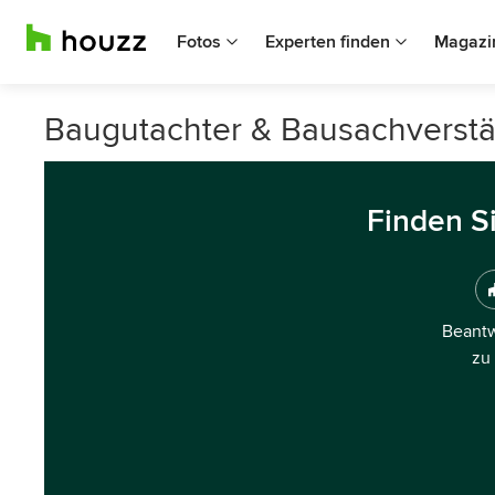
Fotos
Experten finden
Magazi
Baugutachter & Bausachverst
Finden S
Beantw
zu