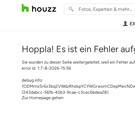
E
Hoppla! Es ist ein Fehler auf
Sie wurden zu dieser Seite weitergeleitet, weil ein Fehler auf
error id: 1:7-8-2026-15:56
debug info:
1ODMmxSr6x3bq2VWdzRhdspYCYWGrwomCDepMecNDwa1
(243dabcc-56fb-40b3-9cae-c3cec6bdea28)
Zur Homepage gehen