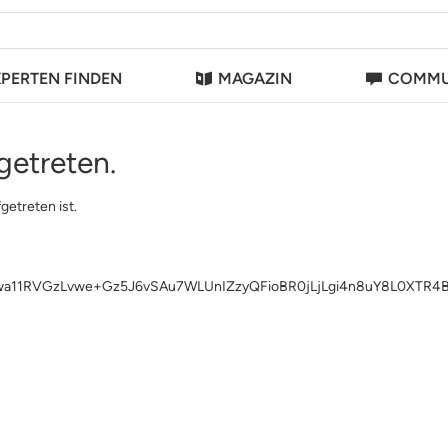
XPERTEN FINDEN
MAGAZIN
COMMU
getreten.
getreten ist.
1RVGzLvwe+Gz5J6vSAu7WLUnIZzyQFioBR0jLjLgi4n8uY8L0XTR4