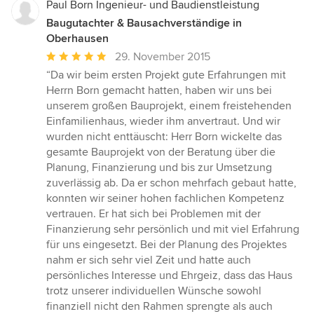
Paul Born Ingenieur- und Baudienstleistung
Baugutachter & Bausachverständige in
Oberhausen
Durchschnittliche
29. November 2015
Bewertung:
“Da wir beim ersten Projekt gute Erfahrungen mit
5
Herrn Born gemacht hatten, haben wir uns bei
von
unserem großen Bauprojekt, einem freistehenden
5
Einfamilienhaus, wieder ihm anvertraut. Und wir
Sternen
wurden nicht enttäuscht: Herr Born wickelte das
gesamte Bauprojekt von der Beratung über die
Planung, Finanzierung und bis zur Umsetzung
zuverlässig ab. Da er schon mehrfach gebaut hatte,
konnten wir seiner hohen fachlichen Kompetenz
vertrauen. Er hat sich bei Problemen mit der
Finanzierung sehr persönlich und mit viel Erfahrung
für uns eingesetzt. Bei der Planung des Projektes
nahm er sich sehr viel Zeit und hatte auch
persönliches Interesse und Ehrgeiz, dass das Haus
trotz unserer individuellen Wünsche sowohl
finanziell nicht den Rahmen sprengte als auch