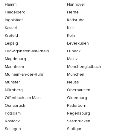
Hamm
Hannover
Heidelberg
Herne
Ingolstadt
Karlsruhe
Kassel
Kiel
Krefeld
Köln
Leipzig
Leverkusen
Ludwigshafen-am-Rhein
Lübeck
Magdeburg
Mainz
Mannheim
Mönchen­gladbach
Mülheim-an-der-Ruhr
München
Münster
Neuss
Nürnberg
Oberhausen
Offenbach-am-Main
Oldenburg
Osnabrück
Paderborn
Potsdam
Regensburg
Rostock
Saarbrücken
Solingen
Stuttgart