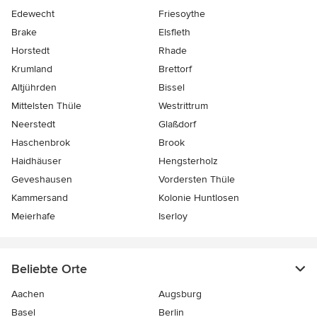
Edewecht
Friesoythe
Brake
Elsfleth
Horstedt
Rhade
Krumland
Brettorf
Altjührden
Bissel
Mittelsten Thüle
Westrittrum
Neerstedt
Glaßdorf
Haschenbrok
Brook
Haidhäuser
Hengsterholz
Geveshausen
Vordersten Thüle
Kammersand
Kolonie Huntlosen
Meierhafe
Iserloy
Beliebte Orte
Aachen
Augsburg
Basel
Berlin