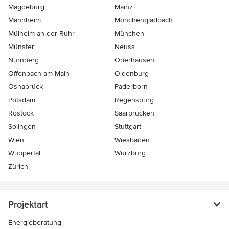
Magdeburg
Mainz
Mannheim
Mönchen­gladbach
Mülheim-an-der-Ruhr
München
Münster
Neuss
Nürnberg
Oberhausen
Offenbach-am-Main
Oldenburg
Osnabrück
Paderborn
Potsdam
Regensburg
Rostock
Saarbrücken
Solingen
Stuttgart
Wien
Wiesbaden
Wuppertal
Würzburg
Zürich
Projektart
Energieberatung