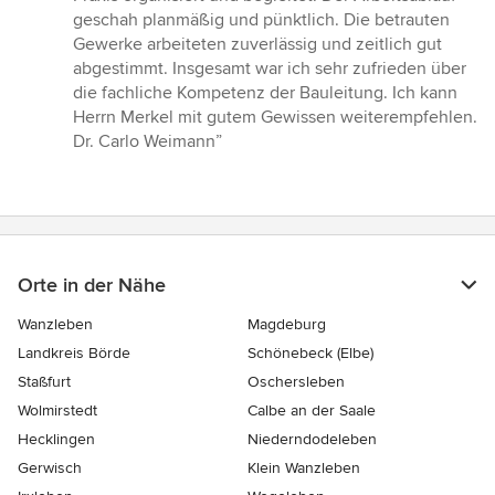
von
geschah planmäßig und pünktlich. Die betrauten
5
Gewerke arbeiteten zuverlässig und zeitlich gut
Sternen
abgestimmt. Insgesamt war ich sehr zufrieden über
die fachliche Kompetenz der Bauleitung. Ich kann
Herrn Merkel mit gutem Gewissen weiterempfehlen.
Dr. Carlo Weimann”
Orte in der Nähe
Wanzleben
Magdeburg
Landkreis Börde
Schönebeck (Elbe)
Staßfurt
Oschersleben
Wolmirstedt
Calbe an der Saale
Hecklingen
Niederndodeleben
Gerwisch
Klein Wanzleben