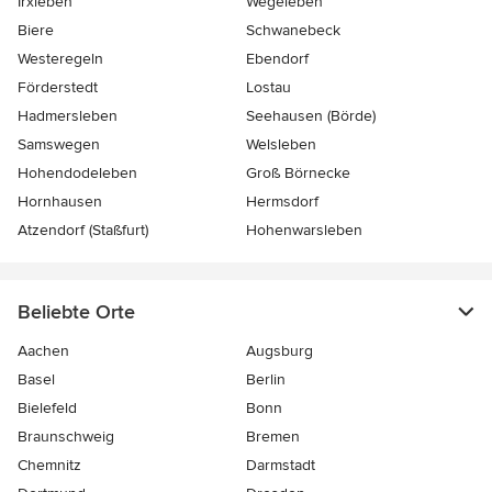
Irxleben
Wegeleben
Biere
Schwanebeck
Westeregeln
Ebendorf
Förderstedt
Lostau
Hadmersleben
Seehausen (Börde)
Samswegen
Welsleben
Hohendodeleben
Groß Börnecke
Hornhausen
Hermsdorf
Atzendorf (Staßfurt)
Hohenwarsleben
Beliebte Orte
Aachen
Augsburg
Basel
Berlin
Bielefeld
Bonn
Braunschweig
Bremen
Chemnitz
Darmstadt