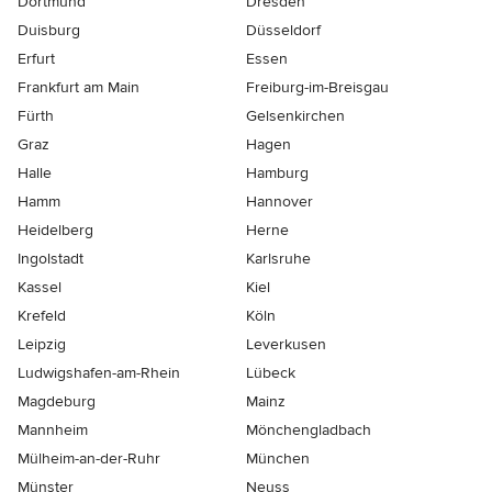
Dortmund
Dresden
Duisburg
Düsseldorf
Erfurt
Essen
Frankfurt am Main
Freiburg-im-Breisgau
Fürth
Gelsenkirchen
Graz
Hagen
Halle
Hamburg
Hamm
Hannover
Heidelberg
Herne
Ingolstadt
Karlsruhe
Kassel
Kiel
Krefeld
Köln
Leipzig
Leverkusen
Ludwigshafen-am-Rhein
Lübeck
Magdeburg
Mainz
Mannheim
Mönchen­gladbach
Mülheim-an-der-Ruhr
München
Münster
Neuss