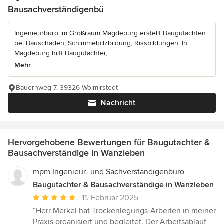
Bausachverständigenbü
Ingenieurbüro im Großraum Magdeburg erstellt Baugutachten
bei Bauschäden, Schimmelpilzbildung, Rissbildungen. In
Magdeburg hilft Baugutachter,...
Mehr
Bauernweg 7, 39326 Wolmirstedt
Nachricht
Hervorgehobene Bewertungen für Baugutachter &
Bausachverständige in Wanzleben
mpm Ingenieur- und Sachverständigenbüro
Baugutachter & Bausachverständige in Wanzleben
Durchschnittliche
11. Februar 2025
Bewertung:
“Herr Merkel hat Trockenlegungs-Arbeiten in meiner
5
Praxis organisiert und begleitet. Der Arbeitsablauf