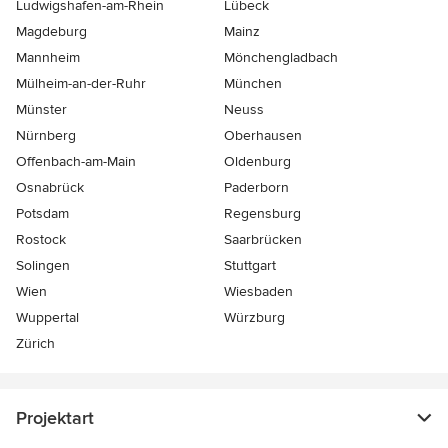
Ludwigshafen-am-Rhein
Lübeck
Magdeburg
Mainz
Mannheim
Mönchen­gladbach
Mülheim-an-der-Ruhr
München
Münster
Neuss
Nürnberg
Oberhausen
Offenbach-am-Main
Oldenburg
Osnabrück
Paderborn
Potsdam
Regensburg
Rostock
Saarbrücken
Solingen
Stuttgart
Wien
Wiesbaden
Wuppertal
Würzburg
Zürich
Projektart