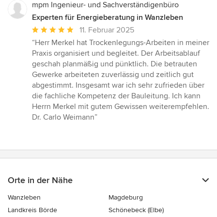
mpm Ingenieur- und Sachverständigenbüro
Experten für Energieberatung in Wanzleben
Durchschnittliche
11. Februar 2025
Bewertung:
“Herr Merkel hat Trockenlegungs-Arbeiten in meiner
5
Praxis organisiert und begleitet. Der Arbeitsablauf
von
geschah planmäßig und pünktlich. Die betrauten
5
Gewerke arbeiteten zuverlässig und zeitlich gut
Sternen
abgestimmt. Insgesamt war ich sehr zufrieden über
die fachliche Kompetenz der Bauleitung. Ich kann
Herrn Merkel mit gutem Gewissen weiterempfehlen.
Dr. Carlo Weimann”
Orte in der Nähe
Wanzleben
Magdeburg
Landkreis Börde
Schönebeck (Elbe)