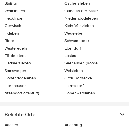
Staßfurt
Oschersleben
Wolmirstedt
Calbe an der Saale
Hecklingen
Niederndodeleben
Gerwisch
Klein Wanzleben
Irxleben
Wegeleben
Biere
Schwanebeck
Westeregeln
Ebendorf
Förderstedt
Lostau
Hadmersleben
Seehausen (Börde)
Samswegen
Welsleben
Hohendodeleben
Groß Börnecke
Hornhausen
Hermsdorf
Atzendorf (Staßfurt)
Hohenwarsleben
Beliebte Orte
Aachen
Augsburg