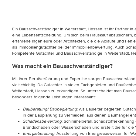
Ein Bausachverständiger in Weiterstadt, Hessen ist Ihr Partner in
eine Lebensentscheidung. Um sich beim Hauskauf abzusichern, bra
erfahrene Ingenieure oder Architekten, die die Abläufe und Feh
als Immobiliengutachter bei der Immobilienbewertung. Auch Scha
kompetente Gutachter und Bausachverständige in Weiterstadt, He
Was macht ein Bausachverständiger?
Mit Ihrer Berufserfahrung und Expertise sorgen Bausachverständig
vielschichtig. Da Gutachter in vielen Fachgebieten und Baufachber
Weiterstadt, Hessen zu erkundigen. So unterscheidet man Bausach
besonders folgende Leistungen interessant:
Bauberatung/ Baubegleitung
: Als Bauleiter begleiten Gutac
in der Bauplanung zu vermeiden, aus denen Baumängel en
Schadensbewertung
: Schimmelbefall, Schadstofferkennung
Brandschäden oder Wasserschäden und erstellt die für di
Energieberatung
: Ausstellung von Energieausweisen für W