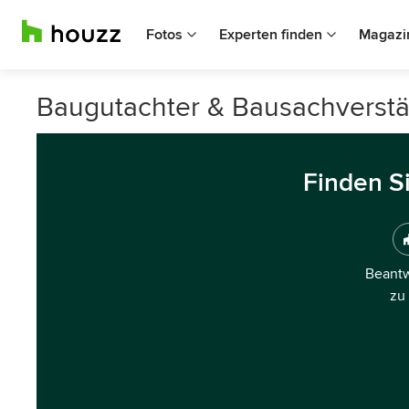
Fotos
Experten finden
Magazi
Baugutachter & Bausachverstän
Finden S
Beantw
zu