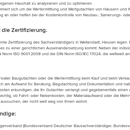
igenen Haushalt zu analysieren und zu optimieren.
mmert sich um die Wertermittlung und Wertgutachten von Häusern und 
tung an oder helfen bei der Kostenkontrolle von Neubau-, Sanierungs- o
 die Zertifizierung.
nte Zertifizierung des Sachverständigers in Weiterstadt, Hessen legen. 
s es zu einer gerichtlichen Auseinandersetzung kommt. Neben der indivi
Norm ISO 9001:2008 und die DIN Norm ISO/IEC 17024, die weltweit anerk
rivater Baugutachten oder die Wertermittlung beim Kauf und beim Verka
sich am Aufwand für Beratung, Begutachtung und Dokumentation und natür
Kosten erkundigen, die Ihr Gutachter verlangt und gegebenenfalls einen d
ichtig, ob Fahrt- oder Nebenkosten, der Materialaufwand oder die Mehr
n aussuchen, der nicht weit weg von Ihnen wohnt.
ndige:
ndigenverband (Bundesverband Deutscher Bausachverständiger, Bundes