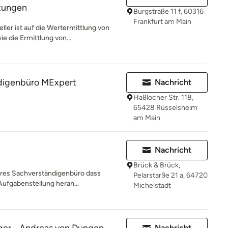
tungen
Burgstraße 11 f, 60316
Frankfurt am Main
ler ist auf die Wertermittlung von
 die Ermittlung von...
digenbüro MExpert
Nachricht
Haßlocher Str. 118,
65428 Rüsselsheim
am Main
Nachricht
Brück & Brück,
aires Sachverständigenbüro dass
Pelarstarße 21 a, 64720
Aufgabenstellung heran...
Michelstadt
Nachricht