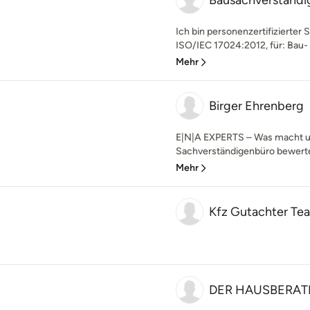
Bausachverständi
Ich bin personenzertifizierte
ISO/IEC 17024:2012, für: Bau-
Mehr
Birger Ehrenberg
E|N|A EXPERTS – Was macht u
Sachverständigenbüro bewertet
Mehr
Kfz Gutachter Te
DER HAUSBERAT