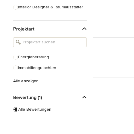
Interior Designer & Raumausstatter
Küchenplanung
Projektart
Landschaftsarchitekten
Armaturen & Sanitärbedarf
Beleuchtung
Energieberatung
Einbauschränke
Immobiliengutachten
Alle anzeigen
Alle anzeigen
Bewertung (1)
Alle Bewertungen