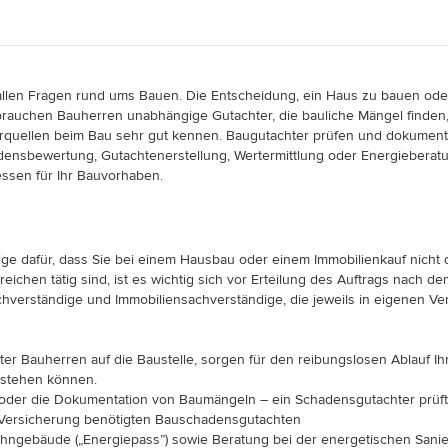
 allen Fragen rund ums Bauen. Die Entscheidung, ein Haus zu bauen oder 
uchen Bauherren unabhängige Gutachter, die bauliche Mängel finden, di
lerquellen beim Bau sehr gut kennen. Baugutachter prüfen und dokument
densbewertung, Gutachtenerstellung, Wertermittlung oder Energieberatu
ssen für Ihr Bauvorhaben.
e dafür, dass Sie bei einem Hausbau oder einem Immobilienkauf nicht di
eichen tätig sind, ist es wichtig sich vor Erteilung des Auftrags nach 
verständige und Immobiliensachverständige, die jeweils in eigenen Verb
hter Bauherren auf die Baustelle, sorgen für den reibungslosen Ablauf I
tstehen können.
 oder die Dokumentation von Baumängeln – ein Schadensgutachter prüft
e Versicherung benötigten Bauschadensgutachten
ohngebäude („Energiepass”) sowie Beratung bei der energetischen Sani