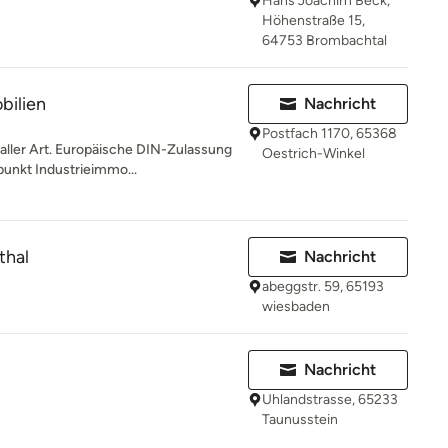
Hans Joachim Beck,
Höhenstraße 15,
64753 Brombachtal
bilien
Nachricht
Postfach 1170, 65368
aller Art. Europäische DIN-Zulassung
Oestrich-Winkel
punkt Industrieimmo...
thal
Nachricht
abeggstr. 59, 65193
wiesbaden
Nachricht
Uhlandstrasse, 65233
Taunusstein