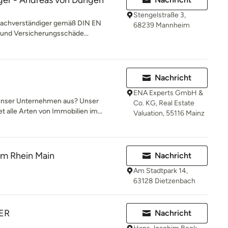
ger - Andreas von Dungen
Stengelstraße 3,
r Sachverständiger gemäß DIN EN
68239 Mannheim
 und Versicherungsschäde...
Nachricht
ENA Experts GmbH &
nser Unternehmen aus? Unser
Co. KG, Real Estate
 alle Arten von Immobilien im...
Valuation, 55116 Mainz
am Rhein Main
Nachricht
Am Stadtpark 14,
63128 Dietzenbach
ER
Nachricht