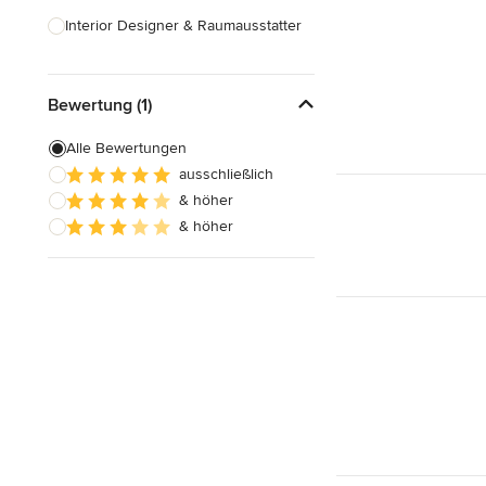
Interior Designer & Raumausstatter
Küchenplanung
Bewertung (1)
Landschaftsarchitekten
Armaturen & Sanitärbedarf
Alle Bewertungen
ausschließlich
Beleuchtung
& höher
Einbauschränke
& höher
Alle anzeigen