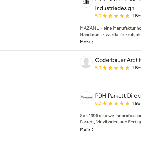
Industriedesign
Durchschnittliche Bewe
5,0
1 B
MAZANLI - eine Manufaktur ho
Handarbeit - wurde im Frühjahr
Mehr
Goderbauer Arch
Durchschnittliche Bewe
5,0
1 B
PDH Parkett Dire
Durchschnittliche Bewe
5,0
1 B
Seit 1996 sind wir Ihr professio
Parkett, Vinylboden und Fertigp
Mehr