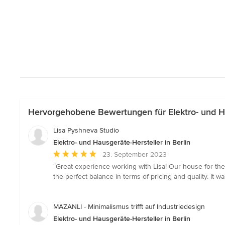
Hervorgehobene Bewertungen für Elektro- und Hau
Lisa Pyshneva Studio
Elektro- und Hausgeräte-Hersteller in Berlin
Durchschnittliche
23. September 2023
Bewertung:
“Great experience working with Lisa! Our house for the n
5
the perfect balance in terms of pricing and quality. It 
von
5
Sternen
MAZANLI - Minimalismus trifft auf Industriedesign
Elektro- und Hausgeräte-Hersteller in Berlin