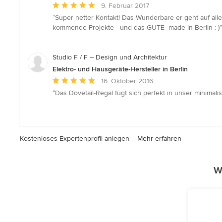
Durchschnittliche
9. Februar 2017
Bewertung:
“Super netter Kontakt! Das Wunderbare er geht auf all
5
kommende Projekte - und das GUTE- made in Berlin :-)”
von
5
Sternen
Studio F / F – Design und Architektur
Elektro- und Hausgeräte-Hersteller in Berlin
Durchschnittliche
16. Oktober 2016
Bewertung:
“Das Dovetail-Regal fügt sich perfekt in unser minimalis
5
von
5
Sternen
Kostenloses Expertenprofil anlegen –
Mehr erfahren
W