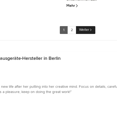
Mehr
Weiter
1
2
sgeräte-Hersteller in Berlin
ew life after her putting into her creative mind. Focus on details, carefu
was a pleasure, keep on doing the great work!”