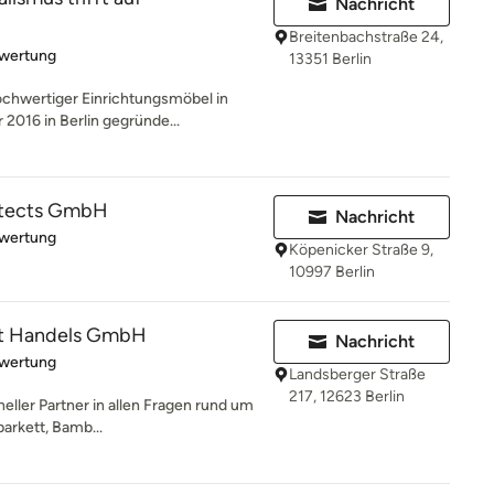
Nachricht
Breitenbachstraße 24,
rtung: 5 von 5 Sternen
ewertung
13351 Berlin
chwertiger Einrichtungsmöbel in
 2016 in Berlin gegründe...
itects GmbH
Nachricht
rtung: 5 von 5 Sternen
ewertung
Köpenicker Straße 9,
10997 Berlin
kt Handels GmbH
Nachricht
rtung: 5 von 5 Sternen
ewertung
Landsberger Straße
217, 12623 Berlin
neller Partner in allen Fragen rund um
arkett, Bamb...