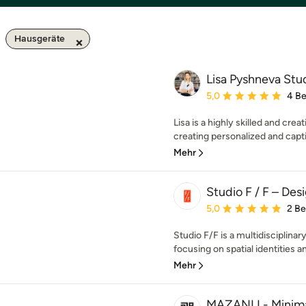
Hausgeräte
Lisa Pyshneva Stu
Durchschnittliche Bewe
5,0
4 B
Lisa is a highly skilled and crea
creating personalized and capti
Mehr
Studio F / F – Des
Durchschnittliche Bewe
5,0
2 B
Studio F/F is a multidisciplina
focusing on spatial identities a
Mehr
MAZANLI - Minimal