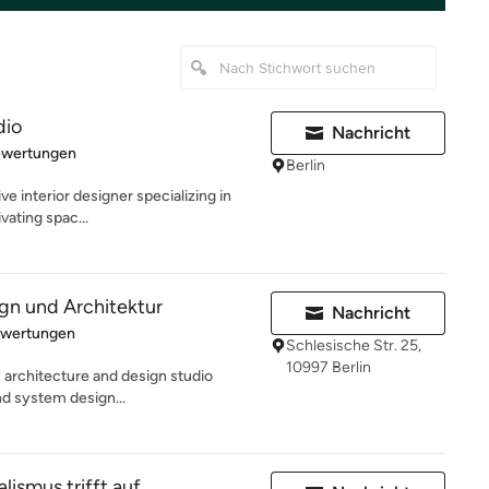
dio
Nachricht
rtung: 5 von 5 Sternen
ewertungen
Berlin
tive interior designer specializing in
vating spac...
ign und Architektur
Nachricht
rtung: 5 von 5 Sternen
ewertungen
Schlesische Str. 25,
10997 Berlin
ry architecture and design studio
nd system design...
ismus trifft auf