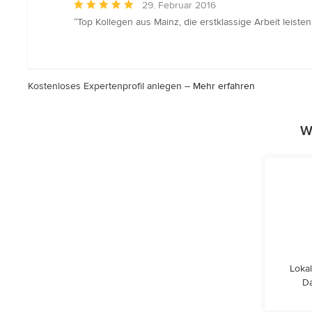
Durchschnittliche
29. Februar 2016
Bewertung:
“Top Kollegen aus Mainz, die erstklassige Arbeit leist
5
von
5
Sternen
Kostenloses Expertenprofil anlegen –
Mehr erfahren
W
Lokal
Da