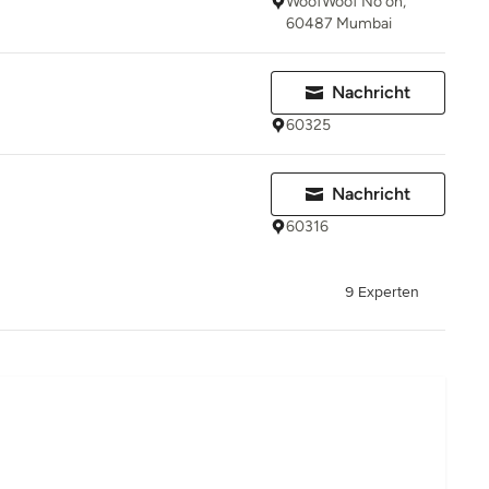
WoofWoof No oh,
60487 Mumbai
Nachricht
60325
Nachricht
60316
9 Experten