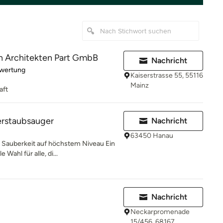
 Architekten Part GmbB
Nachricht
rtung: 5 von 5 Sternen
ewertung
Kaiserstrasse 55, 55116
Mainz
aft
rstaubsauger
Nachricht
63450 Hanau
 Sauberkeit auf höchstem Niveau Ein
Wahl für alle, di...
Nachricht
Neckarpromenade
15/456, 68167