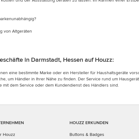
n Kosten und der Ausstattung beraten zu lassen. Im Rahmen einer Erstbe
 markenunabhängig?
g von Altgeräten
eschäfte in Darmstadt, Hessen auf Houzz:
 Ihnen eine bestimmte Marke oder ein Hersteller für Haushaltsgeräte vo
he, um Händler in Ihrer Nähe zu finden. Der Service rund um Hausgerät
ere mit dem Service oder dem Kundendienst des Händlers sind.
TERNEHMEN
HOUZZ ERKUNDEN
r Houzz
Buttons & Badges