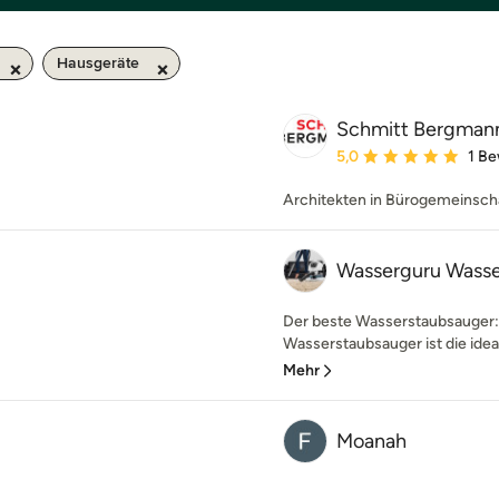
Hausgeräte
Schmitt Bergmann
Durchschnittliche Bewe
5,0
1 B
Architekten in Bürogemeinsch
Wasserguru Wasse
Der beste Wasserstaubsauger:
Wasserstaubsauger ist die ideale 
Mehr
Moanah