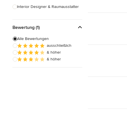
Interior Designer & Raumausstatter
Küchenplanung
Bewertung (1)
Landschaftsarchitekten
Armaturen & Sanitärbedarf
Alle Bewertungen
ausschließlich
Beleuchtung
& höher
Einbauschränke
& höher
Alle anzeigen