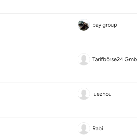
bay group
Tarifbörse24 Gm
luezhou
Rabi