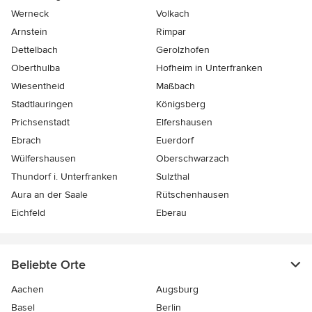
Werneck
Volkach
Arnstein
Rimpar
Dettelbach
Gerolzhofen
Oberthulba
Hofheim in Unterfranken
Wiesentheid
Maßbach
Stadtlauringen
Königsberg
Prichsenstadt
Elfershausen
Ebrach
Euerdorf
Wülfershausen
Oberschwarzach
Thundorf i. Unterfranken
Sulzthal
Aura an der Saale
Rütschenhausen
Eichfeld
Eberau
Beliebte Orte
Aachen
Augsburg
Basel
Berlin