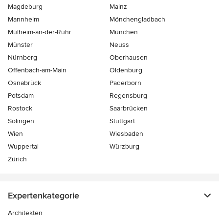
Magdeburg
Mainz
Mannheim
Mönchen­gladbach
Mülheim-an-der-Ruhr
München
Münster
Neuss
Nürnberg
Oberhausen
Offenbach-am-Main
Oldenburg
Osnabrück
Paderborn
Potsdam
Regensburg
Rostock
Saarbrücken
Solingen
Stuttgart
Wien
Wiesbaden
Wuppertal
Würzburg
Zürich
Expertenkategorie
Architekten