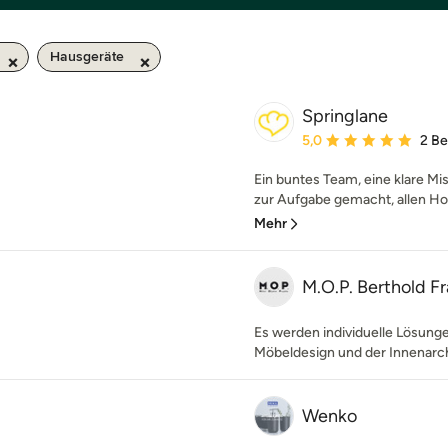
Hausgeräte
Springlane
Durchschnittliche Bewe
5,0
2 B
Ein buntes Team, eine klare Mi
zur Aufgabe gemacht, allen H
Mehr
M.O.P. Berthold Fr
Es werden individuelle Lösung
Möbeldesign und der Innenarch
Wenko