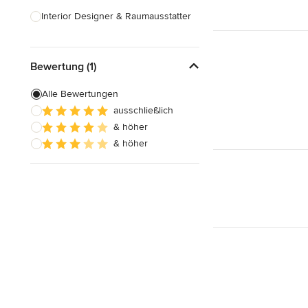
Interior Designer & Raumausstatter
Küchenplanung
Bewertung (1)
Landschaftsarchitekten
Armaturen & Sanitärbedarf
Alle Bewertungen
ausschließlich
Beleuchtung
& höher
Einbauschränke
& höher
Alle anzeigen