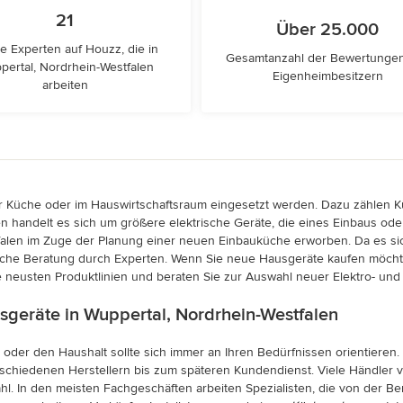
21
Über 25.000
e Experten auf Houzz, die in
Gesamtanzahl der Bewertunge
ertal, Nordrhein-Westfalen
Eigenheimbesitzern
arbeiten
er Küche oder im Hauswirtschaftsraum eingesetzt werden. Dazu zählen K
n handelt es sich um größere elektrische Geräte, die eines Einbaus od
len im Zuge der Planung einer neuen Einbauküche erworben. Da es sich 
liche Beratung durch Experten. Wenn Sie neue Hausgeräte kaufen möchte
e neusten Produktlinien und beraten Sie zur Auswahl neuer Elektro- un
sgeräte in Wuppertal, Nordrhein-Westfalen
 oder den Haushalt sollte sich immer an Ihren Bedürfnissen orientieren
chiedenen Herstellern bis zum späteren Kundendienst. Viele Händler ve
hl. In den meisten Fachgeschäften arbeiten Spezialisten, die von der 