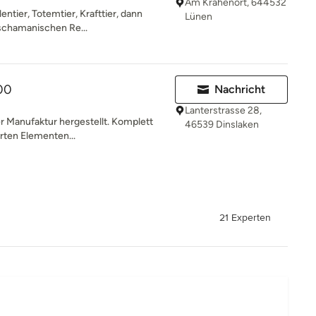
Am Krähenort, 644532
entier, Totemtier, Krafttier, dann
Lünen
 schamanischen Re...
00
Nachricht
Lanterstrasse 28,
ner Manufaktur hergestellt. Komplett
46539 Dinslaken
arten Elementen...
21 Experten