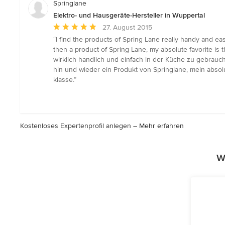
Springlane
Elektro- und Hausgeräte-Hersteller in Wuppertal
Durchschnittliche
27. August 2015
Bewertung:
“I find the products of Spring Lane really handy and ea
5
then a product of Spring Lane, my absolute favorite is t
von
wirklich handlich und einfach in der Küche zu gebrauc
5
hin und wieder ein Produkt von Springlane, mein absolut
Sternen
klasse.”
Kostenloses Expertenprofil anlegen –
Mehr erfahren
W