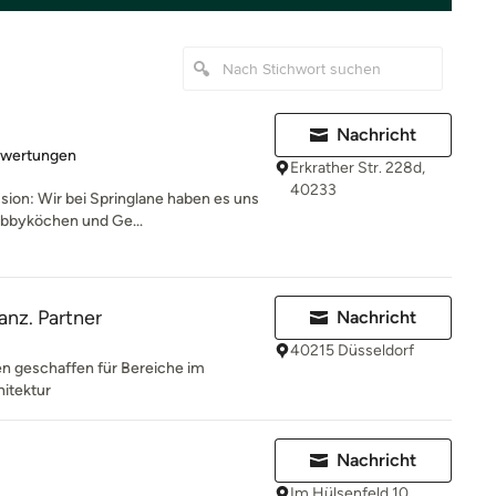
Nachricht
rtung: 5 von 5 Sternen
ewertungen
Erkrather Str. 228d,
40233
ssion: Wir bei Springlane haben es uns
obbyköchen und Ge...
anz. Partner
Nachricht
40215 Düsseldorf
en geschaffen für Bereiche im
itektur
Nachricht
Im Hülsenfeld 10,