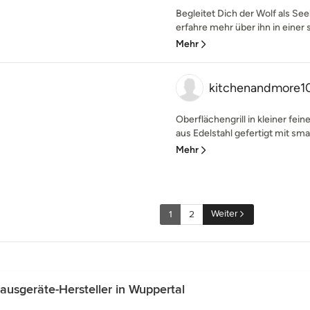
Begleitet Dich der Wolf als Seel
erfahre mehr über ihn in einer
Mehr
kitchenandmore1
Oberflächengrill in kleiner fei
aus Edelstahl gefertigt mit sm
Mehr
Weiter
1
2
usgeräte-Hersteller in Wuppertal