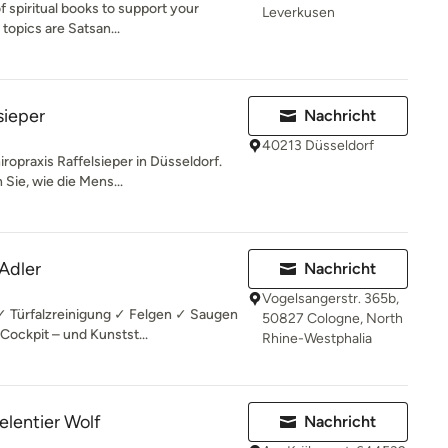
f spiritual books to support your
Leverkusen
topics are Satsan...
sieper
Nachricht
40213 Düsseldorf
ropraxis Raffelsieper in Düsseldorf.
Sie, wie die Mens...
Adler
Nachricht
Vogelsangerstr. 365b,
 Türfalzreinigung ✓ Felgen ✓ Saugen
50827 Cologne, North
ockpit – und Kunstst...
Rhine-Westphalia
eelentier Wolf
Nachricht