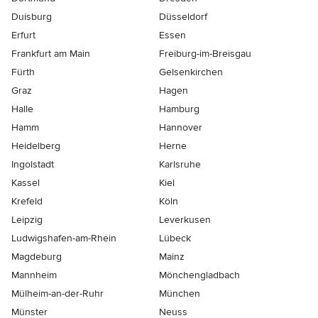
Duisburg
Düsseldorf
Erfurt
Essen
Frankfurt am Main
Freiburg-im-Breisgau
Fürth
Gelsenkirchen
Graz
Hagen
Halle
Hamburg
Hamm
Hannover
Heidelberg
Herne
Ingolstadt
Karlsruhe
Kassel
Kiel
Krefeld
Köln
Leipzig
Leverkusen
Ludwigshafen-am-Rhein
Lübeck
Magdeburg
Mainz
Mannheim
Mönchen­gladbach
Mülheim-an-der-Ruhr
München
Münster
Neuss