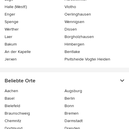
Halle (Westf.)
Vlotho
Enger
Oerlinghausen
Spenge
Wennigsen
Werther
Dissen
Laer
Borgholzhausen
Bakum
Himbergen
An der Kapelle
Bentlake
Jerxen
Pivitsheide Vogtei Heiden
Beliebte Orte
Aachen
Augsburg
Basel
Berlin
Bielefeld
Bonn
Braunschweig
Bremen
Chemnitz
Darmstadt
Dortmund
Dresden