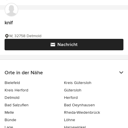
knif
W, 32758 Detmold
Nachricht
Orte in der Nähe
Bielefeld
Kreis Gütersloh
Kreis Herford
Gütersloh
Detmold
Herford
Bad Salzuflen
Bad Oeynhausen
Melle
Rheda-Wiedenbrück
Bünde
Löhne
Lage
Harsewinkel