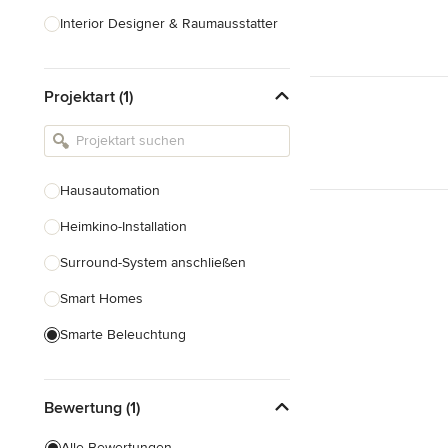
Interior Designer & Raumausstatter
Küchenplanung
Projektart (1)
Landschaftsarchitekten
Armaturen & Sanitärbedarf
Beleuchtung
Hausautomation
Einbauschränke
Heimkino-Installation
Alle anzeigen
Surround-System anschließen
Smart Homes
Smarte Beleuchtung
Heim-Audio-Systeme
Bewertung (1)
Alle anzeigen
Alle Bewertungen