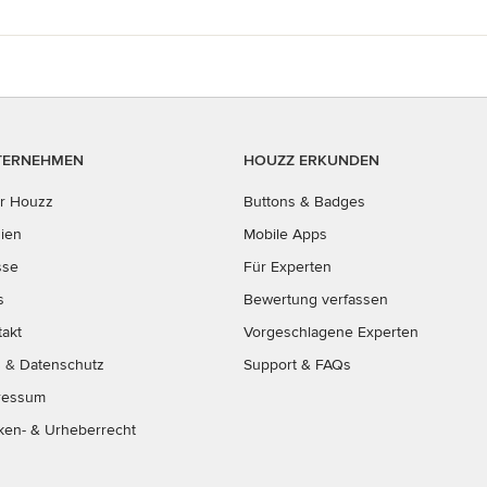
TERNEHMEN
HOUZZ ERKUNDEN
r Houzz
Buttons & Badges
ien
Mobile Apps
sse
Für Experten
s
Bewertung verfassen
takt
Vorgeschlagene Experten
B
&
Datenschutz
Support & FAQs
ressum
ken- & Urheberrecht