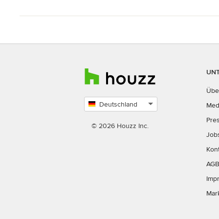
UN
Übe
Deutschland
Med
Land
Pre
auswählen
© 2026 Houzz Inc.
Job
Kon
AG
Imp
Mar