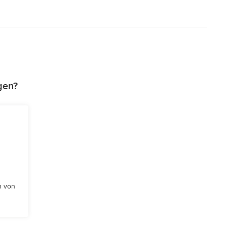
gen?
n von