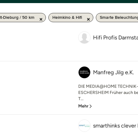
t-Dieburg / 50 km
Heimkino & Hifi
Smarte Beleuchtun
Hifi Profis Darmst
Manfreg Jilg e.K.
DIE MEDIA@HOME TECHNIK-
ESCHERSHEIM Früher auch bekan
T...
Mehr
smarthinks cleve