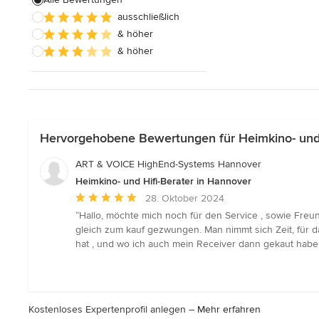
ausschließlich
& höher
& höher
Hervorgehobene Bewertungen für Heimkino- und 
ART & VOICE HighEnd-Systems Hannover
Heimkino- und Hifi-Berater in Hannover
Durchschnittliche
28. Oktober 2024
Bewertung:
“Hallo, möchte mich noch für den Service , sowie Freund
5
gleich zum kauf gezwungen. Man nimmt sich Zeit, für 
von
hat , und wo ich auch mein Receiver dann gekaut habe, 
5
Sternen
Kostenloses Expertenprofil anlegen –
Mehr erfahren