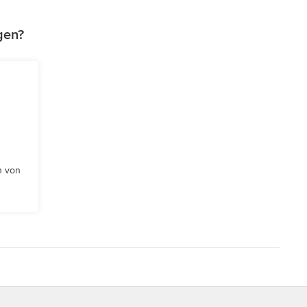
gen?
n von