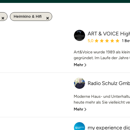
Heimkino & Hifi
ART & VOICE Hig
Durchschnittliche Bewe
5,0
1 B
Art&Voice wurde 1989 als klei
gegründet. Im Laufe der Jahre (
Mehr
Radio Schulz Gm
Moderne Haus- und Unterhaltu
heute mehr als Sie vielleicht ve
Mehr
my experience dig