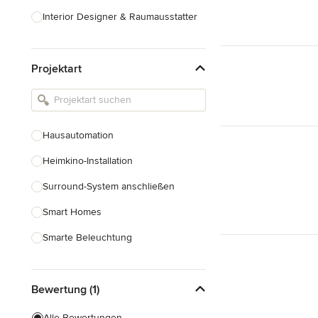
Interior Designer & Raumausstatter
Küchenplanung
Projektart
Landschaftsarchitekten
Armaturen & Sanitärbedarf
Beleuchtung
Hausautomation
Einbauschränke
Heimkino-Installation
Alle anzeigen
Surround-System anschließen
Smart Homes
Smarte Beleuchtung
Heim-Audio-Systeme
Bewertung (1)
Alle anzeigen
Alle Bewertungen