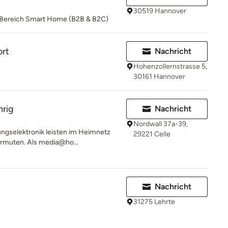
30519 Hannover
m Bereich Smart Home (B2B & B2C)
rt
Nachricht
Hohenzollernstrasse 5,
30161 Hannover
rig
Nachricht
Nordwall 37a-39,
ngselektronik leisten im Heimnetz
29221 Celle
vermuten. Als media@ho...
Nachricht
31275 Lehrte