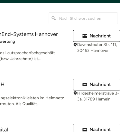
hEnd-Systems Hannover
Nachricht
rtung: 5 von 5 Sternen
ewertung
Davenstedter Str. 111,
30453 Hannover
nes Lautsprecherfachgeschäft
bzw. Jahrzehnte) ist...
bH
Nachricht
Hildesheimerstraße 3-
ngselektronik leisten im Heimnetz
3a, 31789 Hameln
rmuten. Als Qualität...
ital
Nachricht