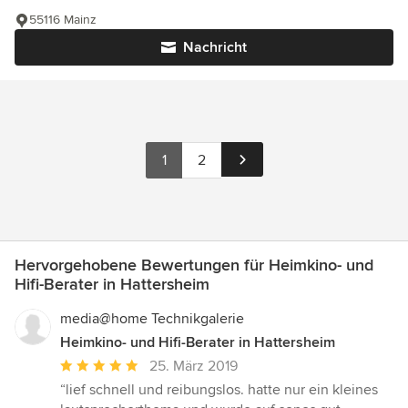
55116 Mainz
Nachricht
1
2
Hervorgehobene Bewertungen für Heimkino- und
Hifi-Berater in Hattersheim
media@home Technikgalerie
Heimkino- und Hifi-Berater in Hattersheim
Durchschnittliche
25. März 2019
Bewertung:
“lief schnell und reibungslos. hatte nur ein kleines
5