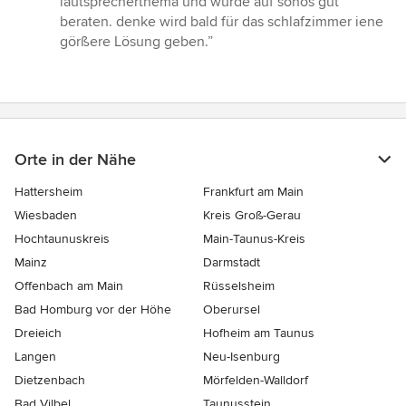
lautsprecherthema und wurde auf sonos gut
von
beraten. denke wird bald für das schlafzimmer iene
5
görßere Lösung geben.”
Sternen
Orte in der Nähe
Hattersheim
Frankfurt am Main
Wiesbaden
Kreis Groß-Gerau
Hochtaunuskreis
Main-Taunus-Kreis
Mainz
Darmstadt
Offenbach am Main
Rüsselsheim
Bad Homburg vor der Höhe
Oberursel
Dreieich
Hofheim am Taunus
Langen
Neu-Isenburg
Dietzenbach
Mörfelden-Walldorf
Bad Vilbel
Taunusstein