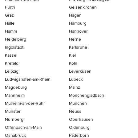
Fürth
Gelsenkirchen
Graz
Hagen
Halle
Hamburg
Hamm
Hannover
Heidelberg
Herne
Ingolstadt
Karlsruhe
Kassel
Kiel
Krefeld
Köln
Leipzig
Leverkusen
Ludwigshafen-am-Rhein
Lübeck
Magdeburg
Mainz
Mannheim
Mönchen­gladbach
Mülheim-an-der-Ruhr
München
Münster
Neuss
Nürnberg
Oberhausen
Offenbach-am-Main
Oldenburg
Osnabrück
Paderborn