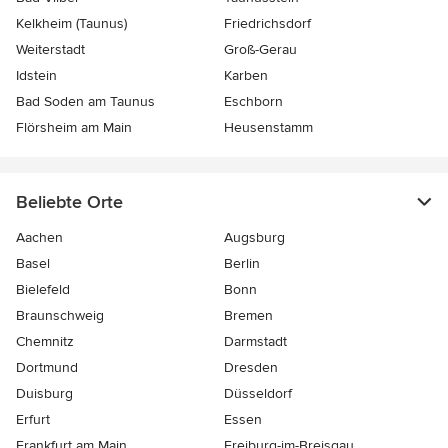
Kelkheim (Taunus)
Friedrichsdorf
Weiterstadt
Groß-Gerau
Idstein
Karben
Bad Soden am Taunus
Eschborn
Flörsheim am Main
Heusenstamm
Beliebte Orte
Aachen
Augsburg
Basel
Berlin
Bielefeld
Bonn
Braunschweig
Bremen
Chemnitz
Darmstadt
Dortmund
Dresden
Duisburg
Düsseldorf
Erfurt
Essen
Frankfurt am Main
Freiburg-im-Breisgau