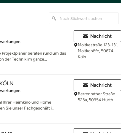
Nachricht
rtung: 5 von 5 Sternen
ewertungen
Moltkestraße 123-131,
Moltkehöfe, 50674
 Projektplaner beraten rund um das
Köln
n der Technik im ganze...
 KÖLN
Nachricht
rtung: 5 von 5 Sternen
ewertungen
Berrenrather Straße
523a, 50354 Hürth
hl Ihrer Heimkino und Home
n Sie unser Fachgeschäft i...