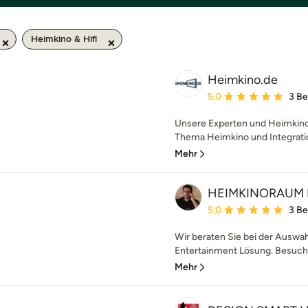
Heimkino & Hifi
Heimkino.de
Durchschnittliche Bewe
5,0
3 B
Unsere Experten und Heimkino
Thema Heimkino und Integratio
Mehr
HEIMKINORAUM
Durchschnittliche Bewe
5,0
3 B
Wir beraten Sie bei der Auswa
Entertainment Lösung. Besuche
Mehr