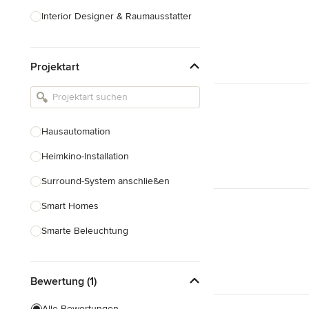
Interior Designer & Raumausstatter
Küchenplanung
Projektart
Landschaftsarchitekten
Armaturen & Sanitärbedarf
Beleuchtung
Hausautomation
Einbauschränke
Heimkino-Installation
Alle anzeigen
Surround-System anschließen
Smart Homes
Smarte Beleuchtung
Heim-Audio-Systeme
Bewertung (1)
Alle anzeigen
Alle Bewertungen