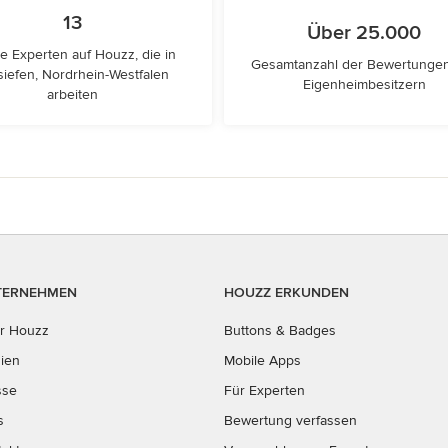
13
Über 25.000
e Experten auf Houzz, die in
Gesamtanzahl der Bewertunge
tsiefen, Nordrhein-Westfalen
Eigenheimbesitzern
arbeiten
TERNEHMEN
HOUZZ ERKUNDEN
r Houzz
Buttons & Badges
ien
Mobile Apps
sse
Für Experten
s
Bewertung verfassen