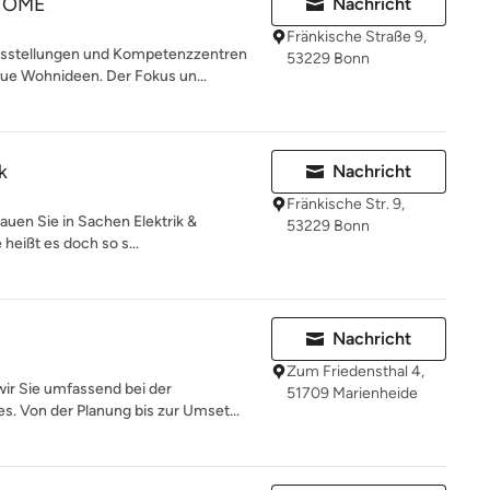
HOME
Nachricht
Fränkische Straße 9,
stellungen und Kompetenzzentren
53229 Bonn
eue Wohnideen. Der Fokus un...
k
Nachricht
Fränkische Str. 9,
uen Sie in Sachen Elektrik &
53229 Bonn
eißt es doch so s...
Nachricht
Zum Friedensthal 4,
ir Sie umfassend bei der
51709 Marienheide
. Von der Planung bis zur Umset...