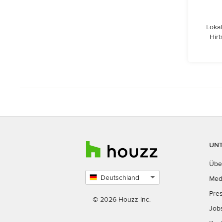
Lokal
Hir
UN
Übe
Deutschland
Med
Land
Pre
auswählen
© 2026 Houzz Inc.
Job