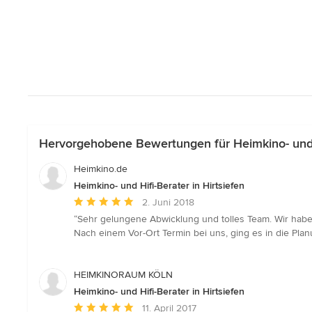
Hervorgehobene Bewertungen für Heimkino- und Hi
Heimkino.de
Heimkino- und Hifi-Berater in Hirtsiefen
Durchschnittliche
2. Juni 2018
Bewertung:
“Sehr gelungene Abwicklung und tolles Team. Wir ha
5
Nach einem Vor-Ort Termin bei uns, ging es in die Pl
von
5
Sternen
HEIMKINORAUM KÖLN
Heimkino- und Hifi-Berater in Hirtsiefen
Durchschnittliche
11. April 2017