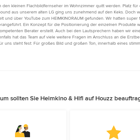
h den kleinen Flachbildfernseher im Wohnzimmer quitt werden. Platz für
ound aus unserem alten LG ging uns zunehmend auf den Keks. Doch wa
ogelt und über YouTube zum HEIMKINORAUM gefunden. Wir hatten super f
angeführt. Ein Konzept für die Positionierung der einzelnen Produkte
 kompetenten Berater erstellt. Auch bei den Lautsprechern haben wir e
falls hat das Team auf viele weitere Fragen im Anschluss an die Erstber
! Für uns steht fest: Für großes Bild und großen Ton, innerhalb eines 
um sollten Sie Heimkino & Hifi auf Houzz beauftra