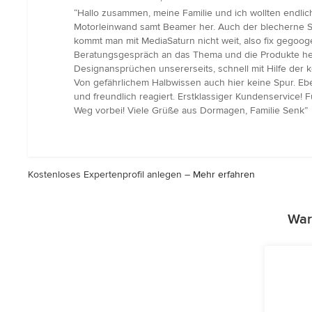
Bewertung:
“Hallo zusammen, meine Familie und ich wollten endlic
5
Motorleinwand samt Beamer her. Auch der blecherne S
von
kommt man mit MediaSaturn nicht weit, also fix gego
5
Beratungsgespräch an das Thema und die Produkte her
Sternen
Designansprüchen unsererseits, schnell mit Hilfe der
Von gefährlichem Halbwissen auch hier keine Spur. Eben
und freundlich reagiert. Erstklassiger Kundenservice
Weg vorbei! Viele Grüße aus Dormagen, Familie Senk”
Kostenloses Expertenprofil anlegen –
Mehr erfahren
War