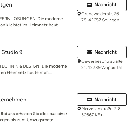
tgen
Nachricht
Grünewalderstr. 76-
EFERN LÖSUNGEN. Die moderne
78, 42657 Solingen
nik leistet im Heimnetz heut...
Studio 9
Nachricht
Gewerbeschulstraße
ECHNIK & DESIGN! Die moderne
21, 42289 Wuppertal
t im Heimnetz heute meh...
ternehmen
Nachricht
Marzellenstraße 2-8,
i uns erhalten Sie alles aus einer
50667 Köln
agen bis zum Umzugsmate...